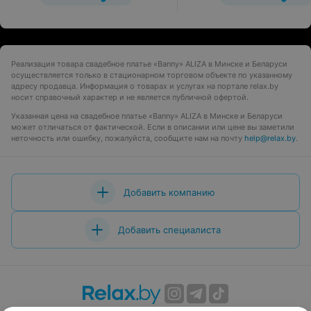
Реализация товара свадебное платье «Banny» ALIZA в Минске и Беларуси
осуществляется только в стационарном торговом объекте по указанному
адресу продавца. Информация о товарах и услугах на портале relax.by
носит справочный характер и не является публичной офертой.
Указанная цена на свадебное платье «Banny» ALIZA в Минске и Беларуси
может отличаться от фактической. Если в описании или цене вы заметили
неточность или ошибку, пожалуйста, сообщите нам на почту
help@relax.by
.
Добавить компанию
Добавить специалиста