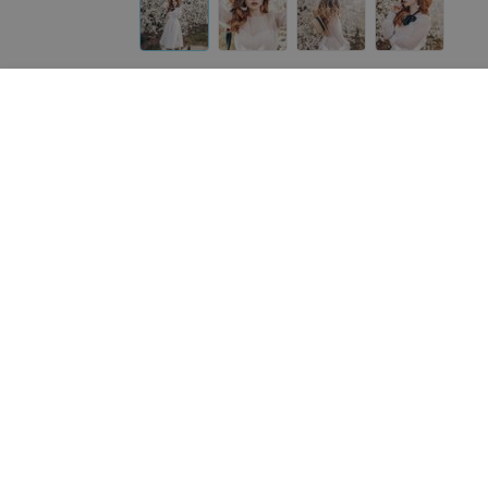
Другие модели «ALIZA»
от
1 000
руб.
от
300
руб.
ALIZA Свадебное платье
ALIZA свадебное платье
«Victoria»
«ALIZA»
«ALIZA»