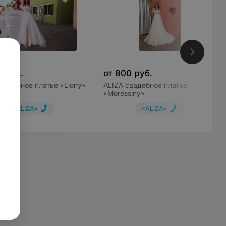
0
руб.
от
800
руб.
свадебное платье «Liony»
ALIZA свадебное платье
«Moressiny»
«ALIZA»
«ALIZA»