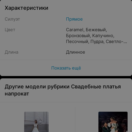
Характеристики
Силуэт
Прямое
Цвет
Caramel
,
Бежевый
,
Бронзовый
,
Капучино
,
Песочный
,
Пудра
,
Светло-
розовый
,
Crystal beige
,
Длина
Длинное
Белый
,
Жемчужный
,
Айвори
,
Шампань
,
Кремовый
,
Золотистый
,
Показать ещё
Молочный
,
Прозрачный
Другие модели рубрики Свадебные платья
напрокат