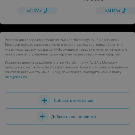
«ALIZA»
«ALIZA»
Реализация товара свадебное платье «Sordammory» ALIZA в Минске и
Беларуси осуществляется только в стационарном торговом объекте по
указанному адресу продавца. Информация о товарах и услугах на портале
relax.by носит справочный характер и не является публичной офертой.
Указанная цена на свадебное платье «Sordammory» ALIZA в Минске и
Беларуси может отличаться от фактической. Если в описании или цене вы
заметили неточность или ошибку, пожалуйста, сообщите нам на почту
help@relax.by
.
Добавить компанию
Добавить специалиста