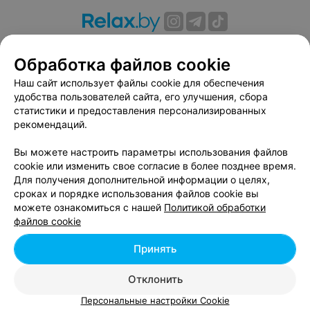
О проекте
Новости проекта
Размещение рекламы
Обработка файлов cookie
Вакансии
Публичный договор
Способы оплаты
Публичный договор по использованию сервиса
Наш сайт использует файлы cookie для обеспечения
«Афиша»
удобства пользователей сайта, его улучшения, сбора
статистики и предоставления персонализированных
Пользовательское соглашение
рекомендаций.
Написать в поддержку
Вы можете настроить параметры использования файлов
Связаться по вопросам сотрудничества
cookie или изменить свое согласие в более позднее время.
Написать руководителю relax.by
Для получения дополнительной информации о целях,
Персональные настройки cookie
сроках и порядке использования файлов cookie вы
можете ознакомиться с нашей
Политикой обработки
Обработка персональных данных
файлов cookie
Принять
© 2026 ООО «Артокс Лаб», УНП 191700409, регистрирующий орган -
Отклонить
Минский горисполком
| 220012, Республика Беларусь, г. Минск,
улица Толбухина, 2, пом. 16 | info@relax.by
Персональные настройки Cookie