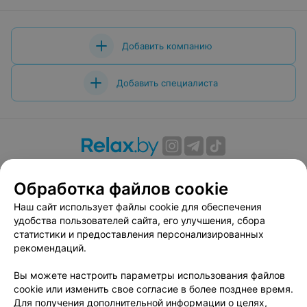
Добавить компанию
Добавить специалиста
О проекте
Новости проекта
Размещение рекламы
Обработка файлов cookie
Вакансии
Публичный договор
Способы оплаты
Публичный договор по использованию сервиса
Наш сайт использует файлы cookie для обеспечения
«Афиша»
удобства пользователей сайта, его улучшения, сбора
статистики и предоставления персонализированных
Пользовательское соглашение
рекомендаций.
Написать в поддержку
Вы можете настроить параметры использования файлов
Связаться по вопросам сотрудничества
cookie или изменить свое согласие в более позднее время.
Написать руководителю relax.by
Для получения дополнительной информации о целях,