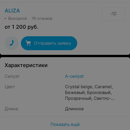
ALIZA
Выходной
76 отзывов
от
1 200
руб.
Отправить заявку
Характеристики
Силуэт
А-силуэт
Цвет
Crystal beige
,
Caramel
,
Бежевый
,
Бронзовый
,
Прозрачный
,
Светло-
розовый
,
Белый
,
Кремовый
,
Длина
Длинное
Айвори
,
Пудра
,
Золотистый
,
Шампань
,
Молочный
,
Жемчужный
,
Капучино
,
Показать ещё
Песочный