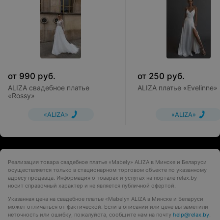
от
990
руб.
от
250
руб.
ALIZA свадебное платье
ALIZA платье «Evelinne»
«Rossy»
«ALIZA»
«ALIZA»
Реализация товара свадебное платье «Mabely» ALIZA в Минске и Беларуси
осуществляется только в стационарном торговом объекте по указанному
адресу продавца. Информация о товарах и услугах на портале relax.by
носит справочный характер и не является публичной офертой.
Указанная цена на свадебное платье «Mabely» ALIZA в Минске и Беларуси
может отличаться от фактической. Если в описании или цене вы заметили
неточность или ошибку, пожалуйста, сообщите нам на почту
help@relax.by
.