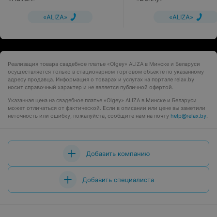
«ALIZA»
«ALIZA»
Реализация товара свадебное платье «Olgey» ALIZA в Минске и Беларуси
осуществляется только в стационарном торговом объекте по указанному
адресу продавца. Информация о товарах и услугах на портале relax.by
носит справочный характер и не является публичной офертой.
Указанная цена на свадебное платье «Olgey» ALIZA в Минске и Беларуси
может отличаться от фактической. Если в описании или цене вы заметили
неточность или ошибку, пожалуйста, сообщите нам на почту
help@relax.by
.
Добавить компанию
Добавить специалиста