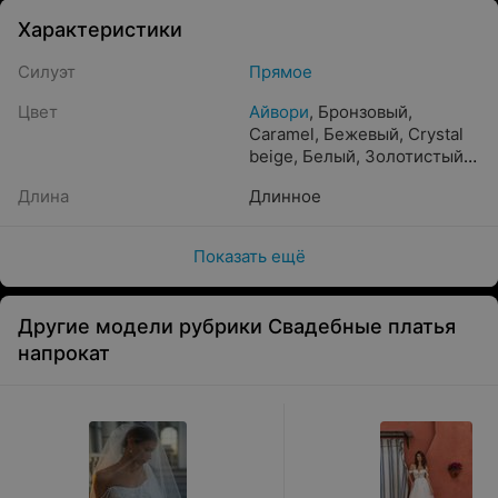
Характеристики
Силуэт
Прямое
Цвет
Айвори
,
Бронзовый
,
Caramel
,
Бежевый
,
Crystal
beige
,
Белый
,
Золотистый
,
Жемчужный
,
Прозрачный
,
Длина
Длинное
Песочный
,
Пудра
,
Кремовый
,
Молочный
,
Капучино
,
Шампань
,
Показать ещё
Светло-розовый
Другие модели рубрики Свадебные платья
напрокат