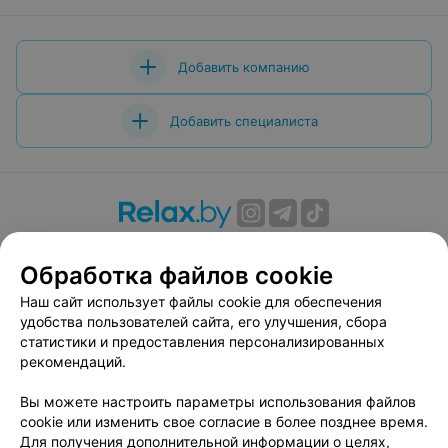
Добавить компанию
Добавить специалиста
О проекте
Новости проекта
Размещение рекламы
Обработка файлов cookie
Вакансии
Публичный договор
Способы оплаты
Публичный договор по использованию сервиса
Наш сайт использует файлы cookie для обеспечения
«Афиша»
удобства пользователей сайта, его улучшения, сбора
статистики и предоставления персонализированных
Пользовательское соглашение
рекомендаций.
Написать в поддержку
Вы можете настроить параметры использования файлов
Связаться по вопросам сотрудничества
cookie или изменить свое согласие в более позднее время.
Написать руководителю relax.by
Для получения дополнительной информации о целях,