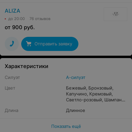
ALIZA
до 20:00
76 отзывов
от
900
руб.
Отправить заявку
Характеристики
Силуэт
А-силуэт
Цвет
Бежевый
,
Бронзовый
,
Капучино
,
Кремовый
,
Светло-розовый
,
Шампань
,
Caramel
,
Crystal beige
,
Длина
Длинное
Белый
,
Пудра
,
Золотистый
,
Молочный
,
Айвори
,
Прозрачный
,
Жемчужный
,
Показать ещё
Песочный