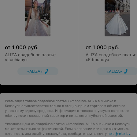
от
1 000
руб.
от
1 000
руб.
ALIZA свадебное платье
ALIZA свадебное платье
«Luchiany»
«Edmundy»
«ALIZA»
«ALIZA»
Реализация товара свадебное платье «Amandine» ALIZA в Минске и
Беларуси осуществляется только в стационарном торговом объекте по
указанному адресу продавца. Информация о товарах и услугах на портале
relax.by носит справочный характер и не является публичной офертой.
Указанная цена на свадебное платье «Amandine» ALIZA в Минске и Беларуси
может отличаться от фактической. Если в описании или цене вы заметили
неточность или ошибку, пожалуйста, сообщите нам на почту
help@relax.by
.