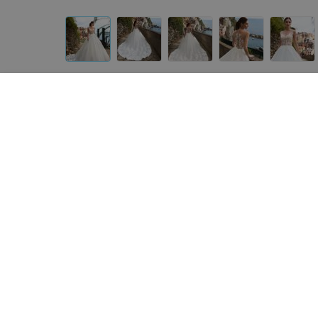
Другие модели «ALIZA»
от
800
руб.
от
1 500
руб.
ALIZA свадебное платье
ALIZA свадебное платье
«Capricy»
«Miracl»
«ALIZA»
«ALIZA»