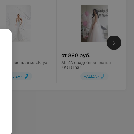
0
руб.
от
890
руб.
свадебное платье «Fay»
ALIZA свадебное платье
«Karalina»
«ALIZA»
«ALIZA»