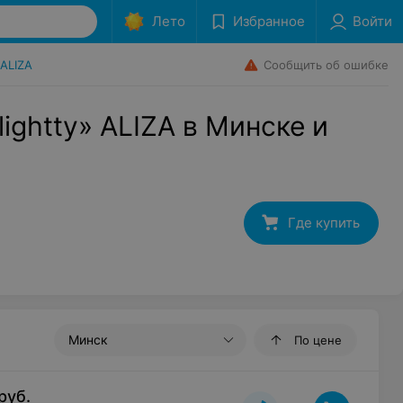
Лето
Избранное
Войти
Сообщить об ошибке
ALIZA
ightty» ALIZA в Минске и
Где купить
Минск
По цене
руб.