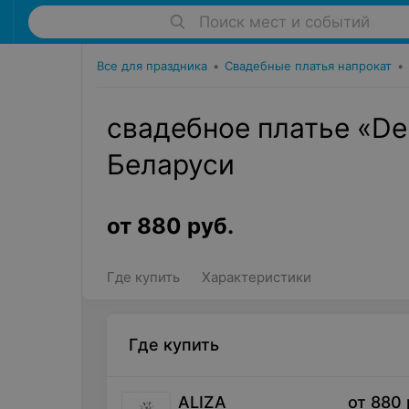
Поиск мест и событий
Все для праздника
•
Свадебные платья напрокат
•
свадебное платье «Del
Беларуси
от
880
руб.
Где купить
Характеристики
Где купить
ALIZA
от
880