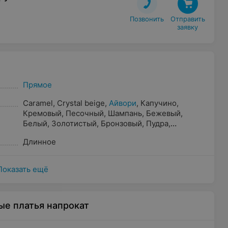
Позвонить
Отправить

заявку
Прямое
Caramel
,
Crystal beige
,
Айвори
,
Капучино
,
Кремовый
,
Песочный
,
Шампань
,
Бежевый
,
Белый
,
Золотистый
,
Бронзовый
,
Пудра
,
Жемчужный
,
Молочный
,
Прозрачный
,
Светло-
Длинное
розовый
Показать ещё
ые платья напрокат