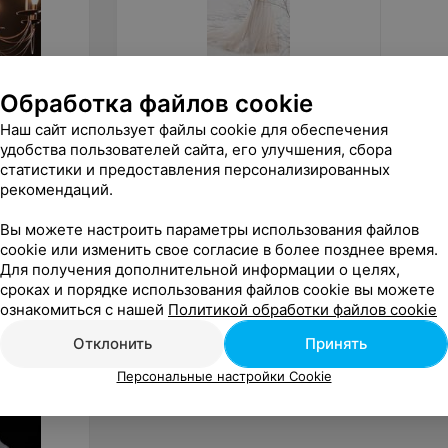
Обработка файлов cookie
от
1 200
руб.
180
р
Наш сайт использует файлы cookie для обеспечения
ALIZA свадебное платье
ALIZA 
«Mabely»
удобства пользователей сайта, его улучшения, сбора
статистики и предоставления персонализированных
«ALIZA»
рекомендаций.
Вы можете настроить параметры использования файлов
cookie или изменить свое согласие в более позднее время.
Для получения дополнительной информации о целях,
сроках и порядке использования файлов cookie вы можете
ознакомиться с нашей
Политикой обработки файлов cookie
Отклонить
Принять
Персональные настройки Cookie