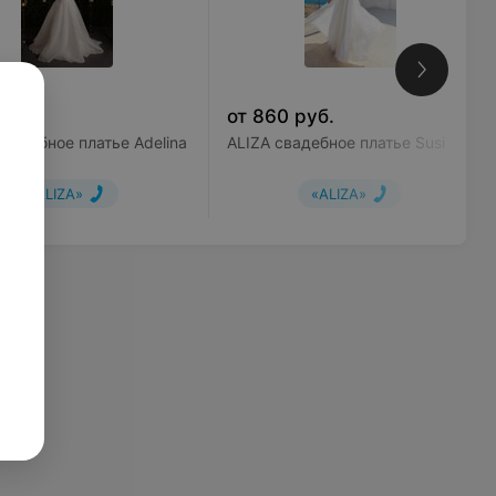
уб.
от
860
руб.
Свадебное платье Adelina
ALIZA свадебное платье Susi
«ALIZA»
«ALIZA»