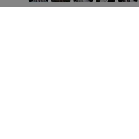
Другие модели «ALIZA»
от
700
руб.
200
руб.
ALIZA свадебное платье «Elly»
ALIZA Свадебное платье
«ALIZA»
«ALIZA»
Другие модели «ALIZA»