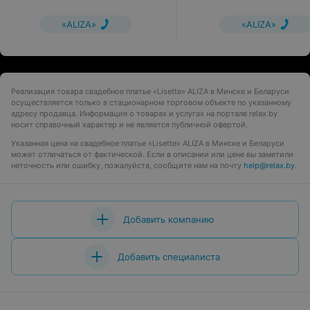
«ALIZA»
«ALIZA»
Реализация товара свадебное платье «Lisette» ALIZA в Минске и Беларуси
осуществляется только в стационарном торговом объекте по указанному
адресу продавца. Информация о товарах и услугах на портале relax.by
носит справочный характер и не является публичной офертой.
Указанная цена на свадебное платье «Lisette» ALIZA в Минске и Беларуси
может отличаться от фактической. Если в описании или цене вы заметили
неточность или ошибку, пожалуйста, сообщите нам на почту
help@relax.by
.
Добавить компанию
Добавить специалиста