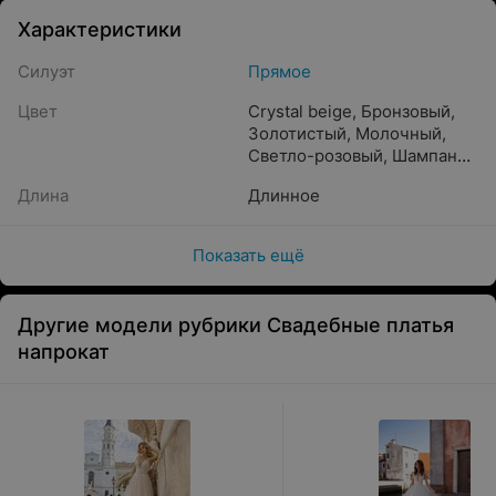
Характеристики
Силуэт
Прямое
Цвет
Crystal beige
,
Бронзовый
,
Золотистый
,
Молочный
,
Светло-розовый
,
Шампань
,
Caramel
,
Айвори
,
Бежевый
,
Длина
Длинное
Жемчужный
,
Капучино
,
Пудра
,
Кремовый
,
Прозрачный
,
Белый
,
Показать ещё
Песочный
Другие модели рубрики Свадебные платья
напрокат