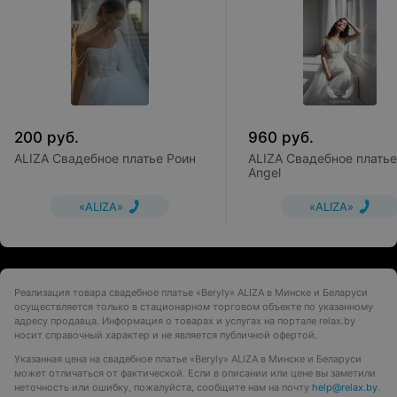
200
руб.
960
руб.
ALIZA Свадебное платье Роин
ALIZA Свадебное платье
Angel
«ALIZA»
«ALIZA»
Реализация товара свадебное платье «Beryly» ALIZA в Минске и Беларуси
осуществляется только в стационарном торговом объекте по указанному
адресу продавца. Информация о товарах и услугах на портале relax.by
носит справочный характер и не является публичной офертой.
Указанная цена на свадебное платье «Beryly» ALIZA в Минске и Беларуси
может отличаться от фактической. Если в описании или цене вы заметили
неточность или ошибку, пожалуйста, сообщите нам на почту
help@relax.by
.