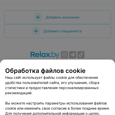
Добавить компанию
Добавить специалиста
О проекте
Новости проекта
Размещение рекламы
Обработка файлов cookie
Вакансии
Публичный договор
Способы оплаты
Публичный договор по использованию сервиса
Наш сайт использует файлы cookie для обеспечения
«Афиша»
удобства пользователей сайта, его улучшения, сбора
статистики и предоставления персонализированных
Пользовательское соглашение
рекомендаций.
Написать в поддержку
Вы можете настроить параметры использования файлов
Связаться по вопросам сотрудничества
cookie или изменить свое согласие в более позднее время.
Написать руководителю relax.by
Для получения дополнительной информации о целях,