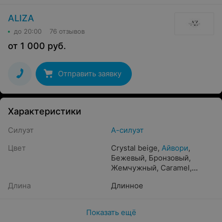
ALIZA
до 20:00
76 отзывов
от
1 000
руб.
Отправить заявку
Характеристики
Силуэт
А-силуэт
Цвет
Crystal beige
,
Айвори
,
Бежевый
,
Бронзовый
,
Жемчужный
,
Caramel
,
Белый
,
Капучино
,
Длина
Длинное
Прозрачный
,
Песочный
,
Золотистый
,
Молочный
,
Кремовый
,
Пудра
,
Шампань
,
Показать ещё
Светло-розовый