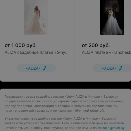
от
1 000
руб.
от
200
руб.
ALIZA свадебное платье «Giny»
ALIZA платье «Franches
«ALIZA»
«ALIZA»
Реализация товара свадебное платье «Vety» ALIZA в Минске и Беларуси
осуществляется только в стационарном торговом объекте по указанному
адресу продавца. Информация о товарах и услугах на портале relax.by
носит справочный характер и не является публичной офертой.
Указанная цена на свадебное платье «Vety» ALIZA в Минске и Беларуси
может отличаться от фактической. Если в описании или цене вы заметили
неточность или ошибку, пожалуйста, сообщите нам на почту
help@relax.by
.