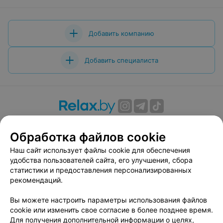
Добавить компанию
Добавить специалиста
О проекте
Новости проекта
Размещение рекламы
Обработка файлов cookie
Вакансии
Публичный договор
Способы оплаты
Публичный договор по использованию сервиса
Наш сайт использует файлы cookie для обеспечения
«Афиша»
удобства пользователей сайта, его улучшения, сбора
статистики и предоставления персонализированных
Пользовательское соглашение
рекомендаций.
Написать в поддержку
Вы можете настроить параметры использования файлов
Связаться по вопросам сотрудничества
cookie или изменить свое согласие в более позднее время.
Написать руководителю relax.by
Для получения дополнительной информации о целях,