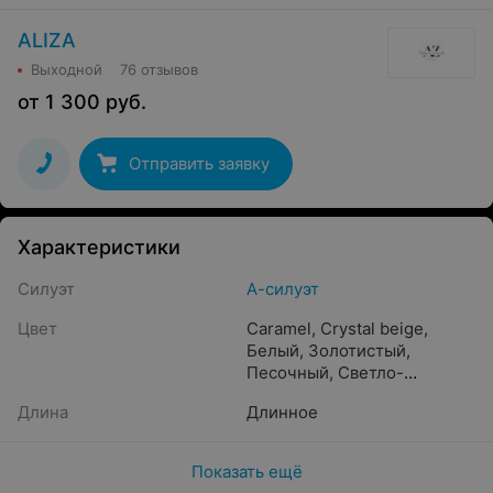
ALIZA
Выходной
76 отзывов
от
1 300
руб.
Отправить заявку
Характеристики
Силуэт
А-силуэт
Цвет
Caramel
,
Crystal beige
,
Белый
,
Золотистый
,
Песочный
,
Светло-
розовый
,
Бежевый
,
Айвори
,
Длина
Длинное
Жемчужный
,
Молочный
,
Кремовый
,
Бронзовый
,
Капучино
,
Пудра
,
Шампань
,
Показать ещё
Прозрачный