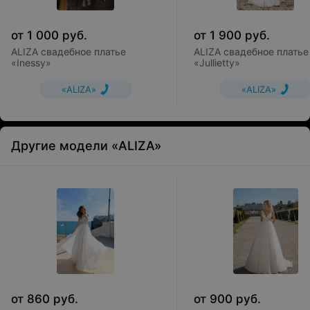
от
1 000
руб.
от
1 900
руб.
ALIZA свадебное платье
ALIZA свадебное платье
«Inessy»
«Jullietty»
«ALIZA»
«ALIZA»
Другие модели «ALIZA»
от
860
руб.
от
900
руб.