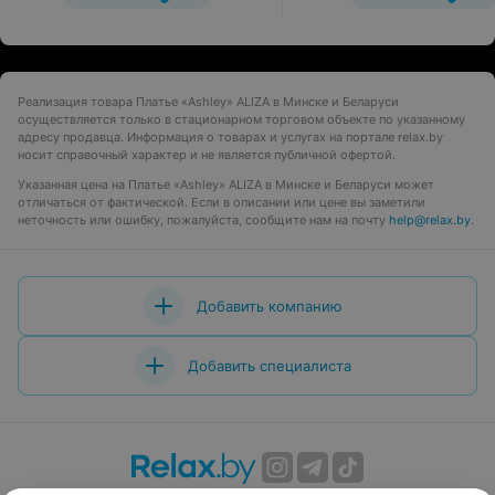
Реализация товара Платье «Ashley» ALIZA в Минске и Беларуси
осуществляется только в стационарном торговом объекте по указанному
адресу продавца. Информация о товарах и услугах на портале relax.by
носит справочный характер и не является публичной офертой.
Указанная цена на Платье «Ashley» ALIZA в Минске и Беларуси может
отличаться от фактической. Если в описании или цене вы заметили
неточность или ошибку, пожалуйста, сообщите нам на почту
help@relax.by
.
Добавить компанию
Добавить специалиста