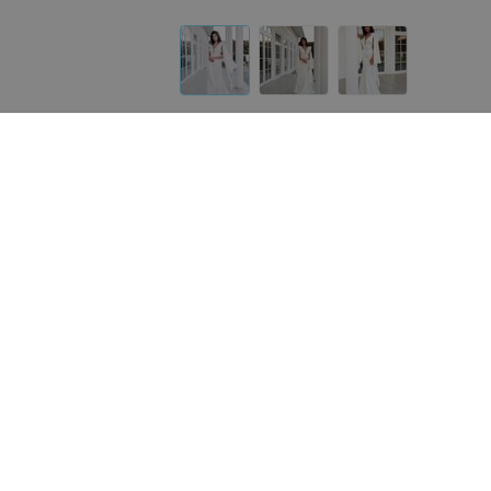
Другие модели «ALIZA»
от
900
руб.
от
980
руб.
ALIZA свадебное платье «Skyllar»
ALIZA свадебное платье
«Brilliante»
«ALIZA»
«ALIZA»