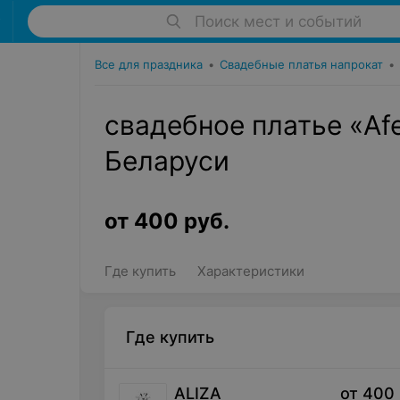
Поиск мест и событий
Все для праздника
•
Свадебные платья напрокат
•
свадебное платье «Afe
Беларуси
от
400
руб.
Где купить
Характеристики
Где купить
ALIZA
от
400