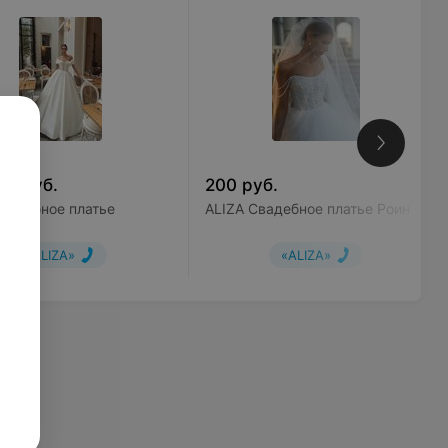
00
руб.
200
руб.
свадебное платье
ALIZA Свадебное платье Роин
ky»
«ALIZA»
«ALIZA»