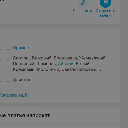
Позвонить
Отправить

заявку
Прямое
Caramel
,
Бежевый
,
Бронзовый
,
Жемчужный
,
Песочный
,
Шампань
,
Айвори
,
Белый
,
Кремовый
,
Молочный
,
Светло-розовый
,
Капучино
,
Пудра
,
Прозрачный
Длинное
Показать ещё
ые платья напрокат