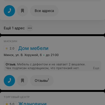
надо. Обратилась к консультанту, зовут Руслан, он
предложил докупить нужный наконечник и он мне
сделает. Я так и поступила, Руслан тут же у кассы все
Все адреса
сделал. Очень благодарна ему за помощь, это не
входило в его обязанности, но он понял, что сама я
сделать это не смогу. Спасибо, Руслан, за чуткость.
Ещё 1 адрес
МАГАЗИН
Дом мебели
2.0
Минск, ул. В. Хоружей, 6
до 21:00
Отзыв
.
Мебель с дефектом и не хватает 2 вешалки.
Чек подписан кладовщиком, что претензий нет.
Еще
1
Отзывы
ТОРГОВЫЙ ЦЕНТР
Ждановичи
5.0