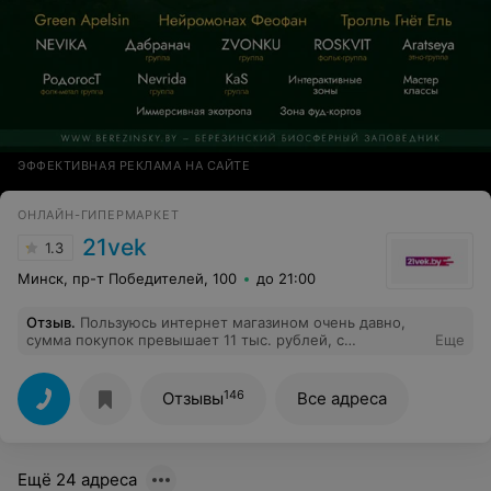
ЭФФЕКТИВНАЯ РЕКЛАМА НА САЙТЕ
ОНЛАЙН-ГИПЕРМАРКЕТ
21vek
1.3
Минск, пр-т Победителей, 100
до 21:00
Отзыв
.
Пользуюсь интернет магазином очень давно,
сумма покупок превышает 11 тыс. рублей, с
Еще
некомпетентностью сотрудников сталкиваюсь
периодически: то перенос заказа на поздние сроки
(частенько бывает), то доставляют товар не тот,
146
Отзывы
Все адреса
который заказывал, вот и на этот раз — указал в
комментарии на внимательное отношение к
комплектации, результат — отпариватель вместо
заказанного брусничного цвета пришел в ПВЗ
Ещё 24 адреса
бежевого, которого и на сайте магазина нет, поискал