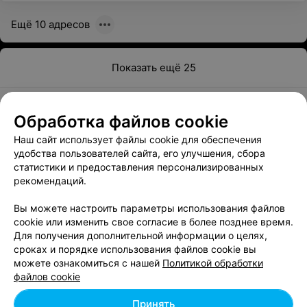
Ещё 10 адресов
Показать ещё 25
1
2
3
4
5
6
Обработка файлов cookie
Наш сайт использует файлы cookie для обеспечения
Мебельные магазины в Минске предлагают разнообразную
удобства пользователей сайта, его улучшения, сбора
продукцию тем, кто желает обновить интерьер или мечтает
статистики и предоставления персонализированных
о стильной квартире. Салоны предлагают продукцию
рекомендаций.
собственного производства или же представляют товары
других отечественных или зарубежных фабрик, являясь их
Вы можете настроить параметры использования файлов
дилерами.
cookie или изменить свое согласие в более позднее время.
Для получения дополнительной информации о целях,
Для изготовления гарнитуров применяются массив дерева
сроках и порядке использования файлов cookie вы
(дуб, ясень, сосна, бук, клен, вишня и др.),
можете ознакомиться с нашей
Политикой обработки
древесноволокнистые и древесно-стружечные плиты,
файлов cookie
природный и искусственный камень, стекло, пластик,
металл и многие другие материалы. Совершенно
Принять