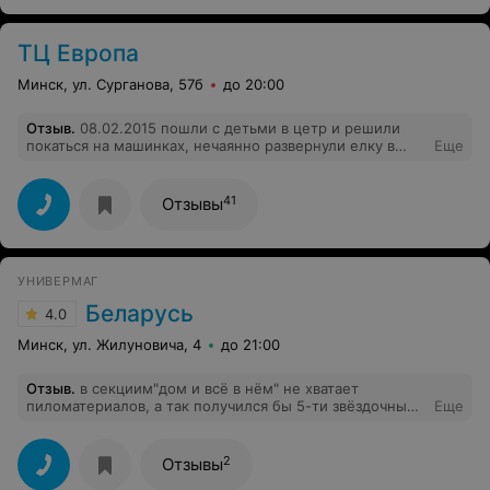
ТЦ Европа
Минск, ул. Сурганова, 57б
до 20:00
Отзыв
.
08.02.2015 пошли с детьми в цетр и решили
покаться на машинках, нечаянно развернули елку в
Еще
холле охрана заставила убирать пол ребенка 11 лет
руками!!!!! Я не видела проишествия посколько была в
магазине и пока пришла и поняла что произошло было
41
Отзывы
поздно. Настроение у детей было испорчено Охраника
звали Валерий Александрович Рак. В понедельник
надеюсь руководство найти на месте и разобраться в
данной ситуации.
УНИВЕРМАГ
Беларусь
4.0
Минск, ул. Жилуновича, 4
до 21:00
Отзыв
.
в секциим"дом и всё в нём" не хватает
пиломатериалов, а так получился бы 5-ти звёздочный
Еще
универмаг
2
Отзывы