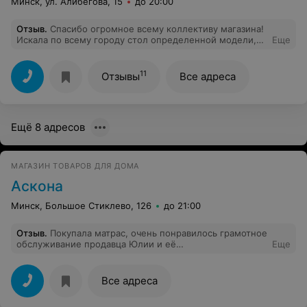
Минск, ул. Алибегова, 15
до 20:00
Отзыв
.
Спасибо огромное всему коллективу магазина!
Искала по всему городу стол определенной модели,
Еще
нашла только в этом магазине, позвонила и меня
любезно проконсультировал продавец Павел(даже
выслал через Viber фото нужного мне стола). Приехала
11
Отзывы
Все адреса
с другого конца города и стала счастливой
обладательницей нужной мне вещи!В магазине
запаковали, вызвали грузовое такси, мило и душевно
общались! Рекомендую. Если в других магазинах не
Ещё 8 адресов
будет понравившейся вам вещи Пинскдрев, то там она
обязательно найдётся!
МАГАЗИН ТОВАРОВ ДЛЯ ДОМА
Аскона
Минск, Большое Стиклево, 126
до 21:00
Отзыв
.
Покупала матрас, очень понравилось грамотное
обслуживание продавца Юлии и её
Еще
доброжелательность.
Все адреса