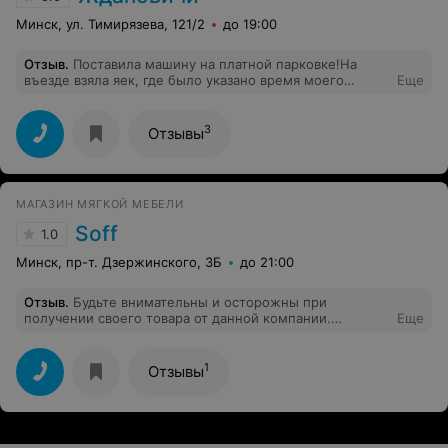
Минск, ул. Тимирязева, 121/2
до 19:00
Отзыв
.
Поставила машину на платной парковке!На
въезде взяла яек, где было указано время моего
Еще
въезда. Пробыла на рынке минут 15 . На выезде с меня
взяли 15000 тысяч, хотя на информационном щите
было указано, что 15000 стоит час. Может я что-то не
3
Отзывы
поняла. Чек мне, естественно, не дали.
МАГАЗИН МЯГКОЙ МЕБЕЛИ
Soff
1.0
Минск, пр-т. Дзержинского, 3Б
до 21:00
Отзыв
.
Будьте внимательны и осторожны при
получении своего товара от данной компании.
Еще
Проверяйте тщательно под упаковкой товар. При
вскрытии упаковки, диван оказался грязным, ножки
поцарапаны, хотя пленка не нарушена ( типа по вине
1
Отзывы
перевозчика). Водителю предлагают почистить и
отвезти обратно, якобы поменяли на другой.
Металлические предметы под упаковкой непонятного
происхождения. Если после получения обнаружите
какой то нюанс, то Вам ответят, что Вы сами это