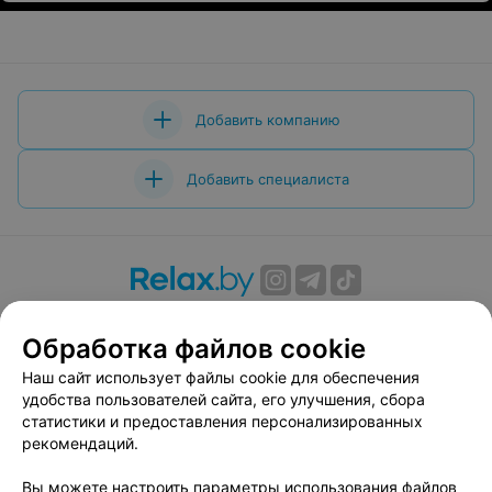
Добавить компанию
Добавить специалиста
О проекте
Новости проекта
Размещение рекламы
Обработка файлов cookie
Вакансии
Публичный договор
Способы оплаты
Публичный договор по использованию сервиса
Наш сайт использует файлы cookie для обеспечения
«Афиша»
удобства пользователей сайта, его улучшения, сбора
статистики и предоставления персонализированных
Пользовательское соглашение
рекомендаций.
Написать в поддержку
Вы можете настроить параметры использования файлов
Связаться по вопросам сотрудничества