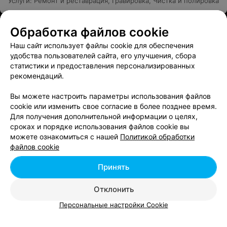
Услуги
:
Ремонт и реставрация
,
Гравировка
,
Чистка и полировка
Обработка файлов cookie
Ювелирная мастерская
Наш сайт использует файлы cookie для обеспечения
Брест, ул. Луцкая, 48
Выходной
удобства пользователей сайта, его улучшения, сбора
Услуги
:
Ремонт и реставрация
,
Чистка и полировка
статистики и предоставления персонализированных
рекомендаций.
Вы можете настроить параметры использования файлов
cookie или изменить свое согласие в более позднее время.
Для получения дополнительной информации о целях,
сроках и порядке использования файлов cookie вы
можете ознакомиться с нашей
Политикой обработки
файлов cookie
Принять
Отклонить
Персональные настройки Cookie