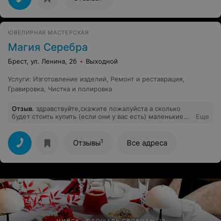
ЮВЕЛИРНАЯ МАСТЕРСКАЯ
Магия Серебра
Брест, ул. Ленина, 2б
Выходной
Услуги
:
Изготовление изделий
,
Ремонт и реставрация
,
Гравировка
,
Чистка и полировка
Отзыв
.
здравствуйте,скажите пожалуйста а сколько
будет стоить купить (если они у вас есть) маленькие
Еще
круглые кулончики,без цепочки,и потом нанести на
них гравировку?? кулончики маленькие круглые,
тоненькие,диаметром всего то 1 см??
1
Отзывы
Все адреса