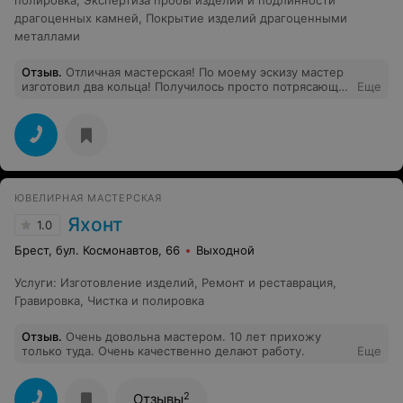
полировка
,
Экспертиза пробы изделий и подлинности
драгоценных камней
,
Покрытие изделий драгоценными
металлами
Отзыв
.
Отличная мастерская! По моему эскизу мастер
изготовил два кольца! Получилось просто потрясающе!
Еще
Рекомендую однозначно! Спасибо за работу!
ЮВЕЛИРНАЯ МАСТЕРСКАЯ
Яхонт
1.0
Брест, бул. Космонавтов, 66
Выходной
Услуги
:
Изготовление изделий
,
Ремонт и реставрация
,
Гравировка
,
Чистка и полировка
Отзыв
.
Очень довольна мастером. 10 лет прихожу
только туда. Очень качественно делают работу.
Еще
2
Отзывы