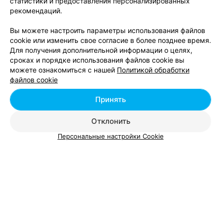
статистики и предоставления персонализированных
рекомендаций.
СЕРВИСНЫЙ ЦЕНТР
Вы можете настроить параметры использования файлов
Кеплер
cookie или изменить свое согласие в более позднее время.
Для получения дополнительной информации о целях,
Брест, ул. Советской Конституции, 30
до 19:00
сроках и порядке использования файлов cookie вы
можете ознакомиться с нашей
Политикой обработки
Все адреса
файлов cookie
Принять
РЕМОНТ КОМПЬЮТЕРНОЙ ТЕХНИКИ
Отклонить
BrestService
Персональные настройки Cookie
Брест, ул. Сябровская, 59
до 18:00
КОМПЬЮТЕРНАЯ ЛАБОРАТОРИЯ
Top Lab
Брест, ул. Советская, 126
до 18:30