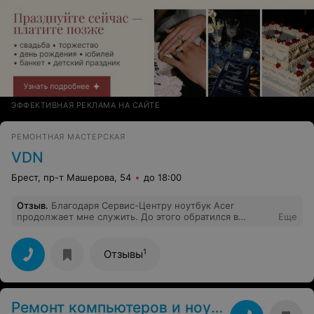
ЭФФЕКТИВНАЯ РЕКЛАМА НА САЙТЕ
РЕМОНТНАЯ МАСТЕРСКАЯ
VDN
Брест, пр-т Машерова, 54
до 18:00
Отзыв
.
Благодаря Сервис-Центру ноутбук Acer
продолжает мне служить. До этого обратился в
Еще
«Технокор» ИП Лучиц, который…. Учитесь на чужих
ошибках! Если у Вас Acer не надо как я идти длинной
дорогой в Сервис-Центр Acer(на Машерова)!!!
1
Отзывы
Ремонт компьютеров и ноутбуков