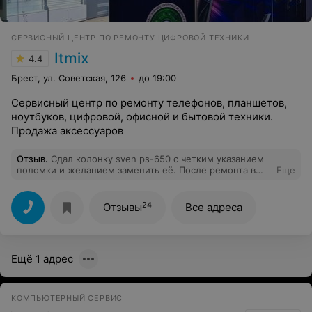
СЕРВИСНЫЙ ЦЕНТР ПО РЕМОНТУ ЦИФРОВОЙ ТЕХНИКИ
Itmix
4.4
Брест, ул. Советская, 126
до 19:00
Сервисный центр по ремонту телефонов, планшетов,
ноутбуков, цифровой, офисной и бытовой техники.
Продажа аксессуаров
Отзыв
.
Сдал колонку sven ps-650 с четким указанием
поломки и желанием заменить её. После ремонта в
Еще
данном сервисе колонка проработала пару раз и
сломалась. Было принято решение сдать по
гарантии.После недели позвонил специалист и сказал
24
Отзывы
Все адреса
что ничего не могут сделать! Деньги не вернули.
Вскрыл сам и увидел что была установлена перемычка
а проблема не устранена! Возможности приехать
разобраться нет. Друг забрал колонку и теперь буду
Ещё 1 адрес
самостоятельно паять её.
КОМПЬЮТЕРНЫЙ СЕРВИС