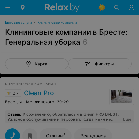
Бытовые услуги
•
Клининговые компании
Клининговые компании в Бресте:
Генеральная уборка
6
Фильтры
Карта
КЛИНИНГОВАЯ КОМПАНИЯ
Clean Pro
2.7
Брест, ул. Менжинского, 30-29
Отзыв
.
К сожалению, обратилась я в Glean PRO BREST.
Ужасное обслуживание и персонал. Когда меня не
Еще
устроила их чистка, они восприняли в штыки. Один из
работников (Юрий), после моей претензии, вместо
чтобы извиниться, позвонил и обложил меня матами,
3
Отзывы
Все адреса