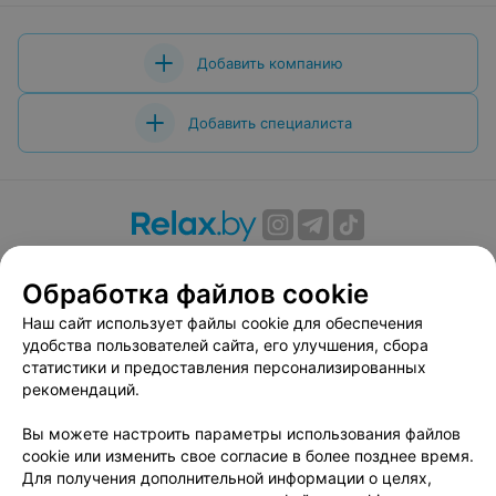
Добавить компанию
Добавить специалиста
О проекте
Новости проекта
Размещение рекламы
Обработка файлов cookie
Вакансии
Публичный договор
Способы оплаты
Публичный договор по использованию сервиса
Наш сайт использует файлы cookie для обеспечения
«Афиша»
удобства пользователей сайта, его улучшения, сбора
статистики и предоставления персонализированных
Пользовательское соглашение
рекомендаций.
Написать в поддержку
Вы можете настроить параметры использования файлов
Связаться по вопросам сотрудничества
cookie или изменить свое согласие в более позднее время.
Написать руководителю relax.by
Для получения дополнительной информации о целях,