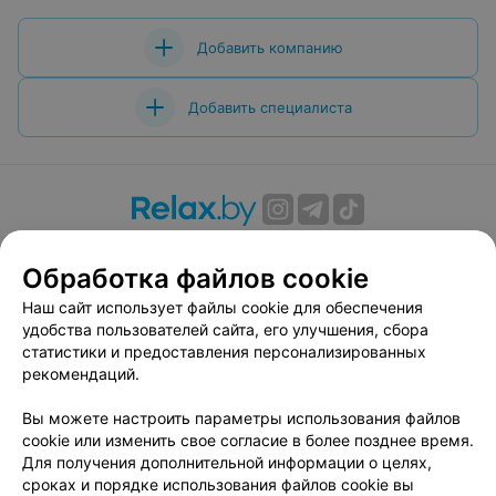
Добавить компанию
Добавить специалиста
О проекте
Новости проекта
Размещение рекламы
Обработка файлов cookie
Вакансии
Публичный договор
Способы оплаты
Публичный договор по использованию сервиса
Наш сайт использует файлы cookie для обеспечения
«Афиша»
удобства пользователей сайта, его улучшения, сбора
статистики и предоставления персонализированных
Пользовательское соглашение
рекомендаций.
Написать в поддержку
Вы можете настроить параметры использования файлов
Связаться по вопросам сотрудничества
cookie или изменить свое согласие в более позднее время.
Написать руководителю relax.by
Для получения дополнительной информации о целях,
Персональные настройки cookie
сроках и порядке использования файлов cookie вы