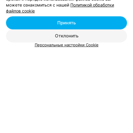
можете ознакомиться с нашей
Политикой обработки
Вам будет интересно
файлов cookie
Принять
Зоопарки в Бресте
Отклонить
Персональные настройки Cookie
Кофейни в Бресте
Бары, пабы в Бресте
Выбирая услуги такси в Бресте, отдайте предпочтение
официальным, зарегистрированным компаниям. Как
правило, такие службы гарантируют своим клиентам
комфорт, высокий уровень услуг и безопасность.
На страницах информационно-развлекательного портала
Relax.by Вы найдете всю необходимую информацию о
службах такси. У нас Вы сможете не только найти
телефонные номера всех служб города, но и оставить свой