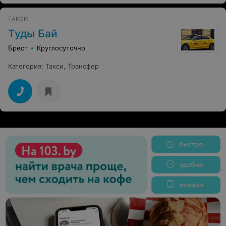
тогда мы успеем в любом случае, я тут задерживаюсь.
С какого лешего таксисты решили распоряжаться
ТАКСИ
моим временем? Если мне нужна машина в 15.00, то
это 15.00. Мало ли что я хочу сделать на этом вокзале,
Туды Бай
может в туалет сходить, может кофе выпить.
Брест
Круглосуточно
Категория
:
Такси
,
Трансфер