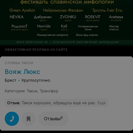
ЭФФЕКТИВНАЯ РЕКЛАМА НА САЙТЕ
СЛУЖБА ТАКСИ
Вояж Люкс
Брест
Круглосуточно
Категория
:
Такси
,
Трансфер
Отзыв
.
Такси хорошее, обращусь еще не раз.
Еще
9
Отзывы