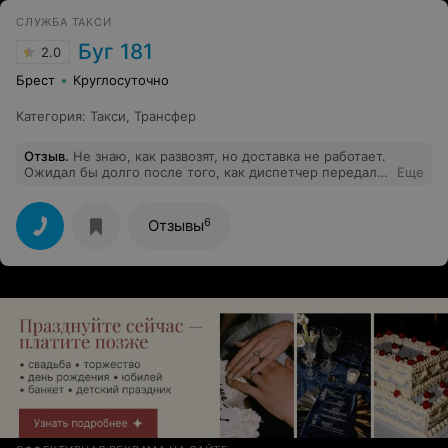
СЛУЖБА ТАКСИ
Буг 181
2.0
Брест
Круглосуточно
Категория
:
Такси
,
Трансфер
Отзыв
.
Не знаю, как развозят, но доставка не работает.
Ожидал бы долго после того, как диспетчер передала
Еще
просьбу о доставке таксисту. Водила (просто не могу
сказать водитель) сообщил, что связывался со мной, а
на самом деле даже не пытался. После этого связи с
6
Отзывы
диспетчером не стало. Предложение закрыть эту
фирму.