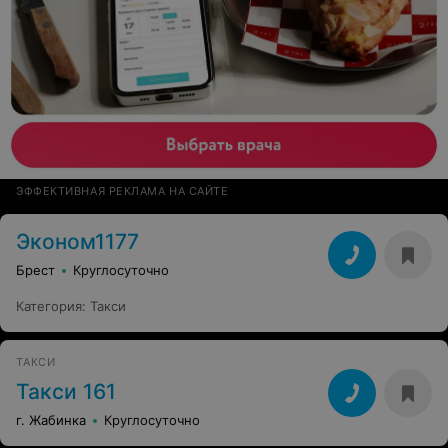
ЭФФЕКТИВНАЯ РЕКЛАМА НА САЙТЕ
Эконом1177
Брест
Круглосуточно
Категория
:
Такси
ТАКСИ
Такси 161
г. Жабинка
Круглосуточно