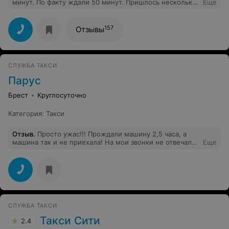
минут. По факту ждали 50 минут. Пришлось несколько
Еще
раз звонить, уточнять где пропал водитель. Ещё и
перепутали номер машины. Он приехал, звонит, а мы
ищем машину с другим номером!
157
Отзывы
СЛУЖБА ТАКСИ
Парус
Брест
Круглосуточно
Категория
:
Такси
Отзыв
.
Просто ужас!!! Прождали машину 2,5 часа, а
машина так и не приехала! На мои звонки не отвечали,
Еще
а мало того, сбрасывали вызов!
СЛУЖБА ТАКСИ
Такси Сити
2.4