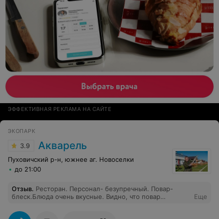
ЭФФЕКТИВНАЯ РЕКЛАМА НА САЙТЕ
ЭКОПАРК
Акварель
3.9
Пуховичский р-н, южнее аг. Новоселки
до 21:00
Отзыв
.
Ресторан. Персонал- безупречный. Повар-
блеск.Блюда очень вкусные. Видно, что повар
Еще
профессионал и готовит с любовью. Уютно,мягко,
чисто. Но! Мухи на еде, постоянно их надо отгонять от