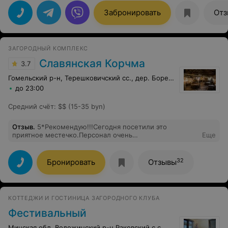
очень важно для деток и их родителей. Всех
самом берегу водоема. Нам понравилось. Пирсы,
возможных Вам благ.
деревянные домики, банька, кафе с вкусной едой,
Забронировать
Отз
приятная территория для прогулок, много зелени,
"островки" детских площадок -- в общем, все, что нам
нужно было для отдыха.
ЗАГОРОДНЫЙ КОМПЛЕКС
Славянская Корчма
3.7
Гомельский р-н, Терешковичский сс., дер. Борец, 22
до 23:00
Средний счёт
:
$$ (15-35 byn)
Отзыв
.
5*Рекомендую!!!Сегодня посетили это
приятное местечко.Персонал очень
Еще
хороший,гостеприимный!!!
32
Бронировать
Отзывы
КОТТЕДЖИ И ГОСТИНИЦА ЗАГОРОДНОГО КЛУБА
Фестивальный
Минская обл. Воложинский р-н Раковский с.с, 9/1