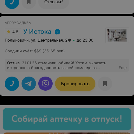
5
Отзывы
АГРОУСАДЬБА
У Истока
4.8
Полыковичи, ул. Центральная, 2Ж
до 23:00
Средний счёт
:
$$$ (35-65 byn)
Отзыв
.
31.01.26 отмечали юбилей! Хотим выразить
искреннюю благодарность вашей команде за
Еще
организацию нашего торжества! Все было на высшем
уровне: еда, обслуживание, оформление нашего
столика. Гости остались в полном восторге, праздник
Бронировать
удался на славу! Вы профессионалы своего дела!