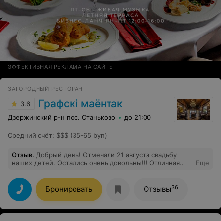
ЭФФЕКТИВНАЯ РЕКЛАМА НА САЙТЕ
ЗАГОРОДНЫЙ РЕСТОРАН
Графскi маёнтак
3.6
Дзержинский р-н пос. Станьково
до 21:00
Средний счёт
:
$$$ (35-65 byn)
Отзыв
.
Добрый день! Отмечали 21 августа свадьбу
наших детей. Остались очень довольны!!! Отличная
Еще
кухня, прекрасный персонал. Сам интерьер приводит в
восторг!!! Огромное спасибо руководителю и
коллективу ресторана за чудесный праздник!
36
Бронировать
Отзывы