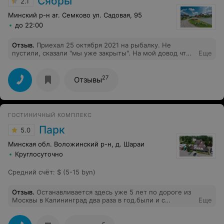
Сябры
2.1
Минский р-н аг. Семково ул. Садовая, 95
до 22:00
Отзыв
.
Приехал 25 октября 2021 на рыбалку. Не
пустили, сказали "мы уже закрыты". На мой довод что
Еще
везде информация о том что работают до 30 октября -
им по барабану!!! Ужасное отношение!!! P.s.звонил 24
октября - телефон недоступен
27
Отзывы
ГОСТИНИЧНЫЙ КОМПЛЕКС
Парк
5.0
Минская обл. Воложинский р-н, д. Шараи
Круглосуточно
Средний счёт
:
$ (5-15 byn)
Отзыв
.
Останавливается здесь уже 5 лет по дороге из
Москвы в Калининград два раза в год.были и с
Еще
маленьким ребёнком и без...все нормально! Главное в
номерах очень чисто, постельное новое, чистая. Для
дорожного отеля- очень хорош!!! И недорого!!!