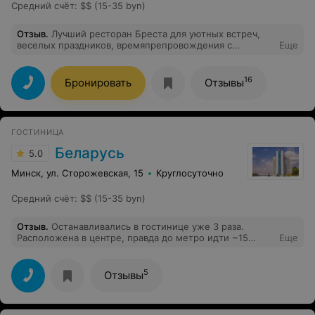
Средний счёт
:
$$ (15-35 byn)
Отзыв
.
Лучший ресторан Бреста для уютных встреч,
веселых праздников, времяпрепровождения с
Еще
коллегами, друзьями, близкими. Все, кто работают
там, стремятся каждому гостю уделить внимание,
подарить улыбку и, конечно, вкусно накормить. Сюда
16
Бронировать
Отзывы
можно забежать банально на безумно вкусный чай с
потрясающим десертом, и настроение мигом
подымится.
ГОСТИНИЦА
Беларусь
5.0
Минск, ул. Сторожевская, 15
Круглосуточно
Средний счёт
:
$$ (15-35 byn)
Отзыв
.
Останавливались в гостинице уже 3 раза.
Расположена в центре, правда до метро идти ~15
Еще
минут. Рядом магазины, торговый центр, банк, парк,
где протекает река Свислочь, и некоторые
достопримечательности столицы. В самом отеле есть
5
Отзывы
магазины с сувенирами, рестораны и аптека. Персонал
отеля вежлив и предупредителен, девушки на
ресепшене помогали нам со всеми возникающими