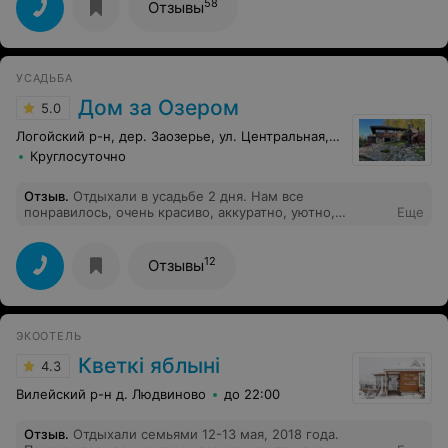
еды и думать, хоть бы она не села на твою пиццу, пока
58
Отзывы
ты ешь другой кусок. Неужели трудно повесить
аппараты для привлечения мух и отвлекать их от
посетителей?
УСАДЬБА
Дом за Озером
5.0
Логойский р-н, дер. Заозерье, ул. Центральная, 44
Круглосуточно
Отзыв
.
Отдыхали в усадьбе 2 дня. Нам все
понравилось, очень красиво, аккуратно, уютно,
Еще
радушные хозяева.
12
Отзывы
ЭКООТЕЛЬ
Кветкi яблынi
4.3
Вилейский р-н д. Людвиново
до 22:00
Отзыв
.
Отдыхали семьями 12-13 мая, 2018 года.