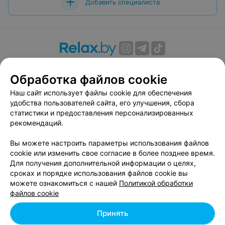
Добавить специалиста
О проекте
Новости проекта
Размещение рекламы
Обработка файлов cookie
Вакансии
Публичный договор
Способы оплаты
Публичный договор по использованию сервиса
Наш сайт использует файлы cookie для обеспечения
«Афиша»
удобства пользователей сайта, его улучшения, сбора
статистики и предоставления персонализированных
Пользовательское соглашение
рекомендаций.
Написать в поддержку
Вы можете настроить параметры использования файлов
Связаться по вопросам сотрудничества
cookie или изменить свое согласие в более позднее время.
Написать руководителю relax.by
Для получения дополнительной информации о целях,
Персональные настройки cookie
сроках и порядке использования файлов cookie вы
можете ознакомиться с нашей
Политикой обработки
Обработка персональных данных
файлов cookie
Принять
© 2026 ООО «Артокс Лаб», УНП 191700409, регистрирующий орган -