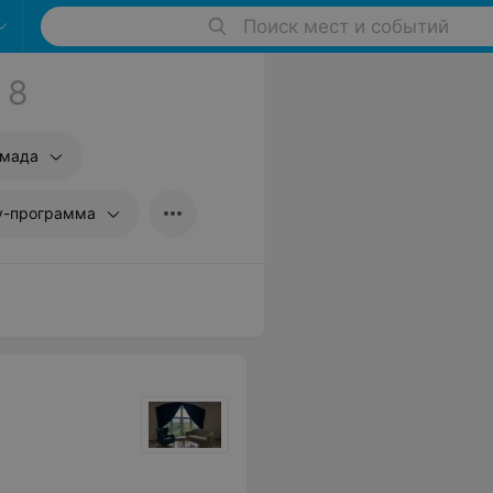
Поиск мест и событий
8
амада
у-программа