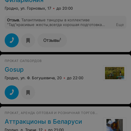
Гродно, ул. Горновых, 17
до 20:00
Отзыв
.
Талантливые танцоры в коллективе
"Тад"красивые жесты,всегда хорошая подготовка
Еще
номера, готовят с душой и это отражение ихнего
таланта происходит именно в танце.Их мало в
коллективе но они сильны своим талантом,умением
1
Отзывы
создать хорошую настроения и подарить тепло
зрителю.Я как житель города Гродно не раз видел этих
талантливых артистов и смотрел выступления ни
только в нашем городе,но и в Витебске.Хотелось ,что
ПРОКАТ САПБОРДОВ
бы руководство обратило на это внимание.Побольше
таких талантливых артистов.
Gosup
Гродно, ул. Ф. Богушевича, 20
до 22:00
ПРОКАТ, АРЕНДА ОПТОВАЯ И РОЗНИЧНАЯ ТОРГОВЛЯ АТТРАКЦИОНЫ
Аттракционы в Беларуси
Гродно, д. Тричи, 12
до 21:00