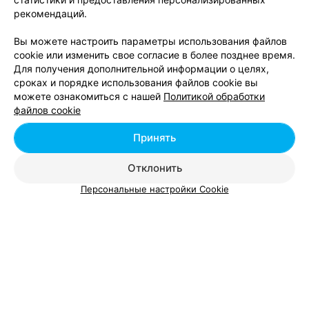
прокат оборудования стал пользоваться большой
рекомендаций.
популярностью. В данном каталоге Вы найдете множество
компаний, которые занимаются предоставлением
Вы можете настроить параметры использования файлов
оборудования в Гродно. Все эти компании много лет в
cookie или изменить свое согласие в более позднее время.
данной сфере рынка, только проверенные представители.
Для получения дополнительной информации о целях,
Вы сможете выбрать оборудование среди широкого
сроках и порядке использования файлов cookie вы
диапазона доступных цен.
можете ознакомиться с нашей
Политикой обработки
Всем известно, что выполняя какую-либо техническую или
файлов cookie
производственную работу, нередко сталкиваешься с
потребностью в специальной и дорогостоящей технике,
Принять
которая и понадобится-то один раз, не более. Выход из этой
ситуации есть — аренда оборудования в Гродно. Экономьте
Отклонить
на технике, которая Вам потом никогда не пригодится.
Персональные настройки Cookie
Добавить компанию
Добавить специалиста