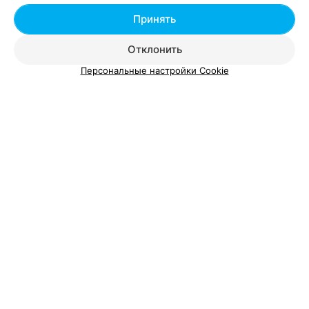
ЭФФЕКТИВНАЯ РЕКЛАМА НА САЙТЕ
Принять
Отклонить
Персональные настройки Cookie
Добавить компанию
Добавить специалиста
О проекте
Новости проекта
Размещение рекламы
Вакансии
Публичный договор
Способы оплаты
Публичный договор по использованию сервиса
«Афиша»
Пользовательское соглашение