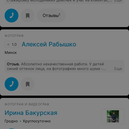
стажировку молоденьких девочек и учат на клиентах, у
Еще
людей свадьба, а они учатся, не на котиках и собачках,
а на людях - в важнейший день в жизни, отсюда
испорченное настроение и праздник, сто раз
1
Отзывы
подумайте, да и цены - закачаешься(за 3 фото- 27
рублей). РАЗОЧАРОВАНА, НЕ ТО СЛОВО!!!
ФОТОГРАФ
Алексей Рабышко
1.0
Минск
Отзыв
.
Абсолютно некачественная работа. У детей
синий оттенок лица, на фотографиях много шума -
Еще
ощущение, что все снималось на очень дешевый
телефон. Засвеченные лица детей! Полениться
обрезать фото, что бы на них красовался умывальник!
А так как фото в классе было много - умывальник
проходит лейтмотивом всего альбома! Попытка скрыть
его на некоторых фото примитивным способом -
наложением готовых элементов в фоторедакторе,
ФОТОГРАФ И ВИДЕОГРАФ
создают ощущения месива в углу( Уровень
профессионализм нулевой + пофигизм (голова учителя
Ирина Бакурская
закрывает нескольких учеников!!) = стиль работы
данного мастера.
Гродно
Круглосуточно