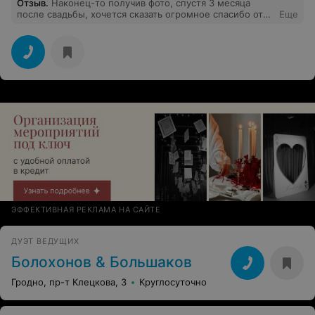
Отзыв
.
Наконец-то получив фото, спустя 3 месяца
после свадьбы, хочется сказать огромное спасибо от
Еще
семьи Владыкиных! За замечательное чувство юмора,
за незабываемую, теплую, легкую, расслабляющую
атмосферу на нашей свадьбе. Все гости были
довольны, а мы с женой так и подавно))) Театр
"Канкан" рулииииииттттт!!!!!!)))) И даже теперь,
пересматривая видео, пузо разрывается от смеха и
приятных впечатлений))) Спасибище огромнейшее!!!)))
Вы лучшие!!! Успехов в творчестве и в личной жизни!!!
ЭФФЕКТИВНАЯ РЕКЛАМА НА САЙТЕ
ДУЭТ ВЕДУЩИХ
Болохонов & Большаков
Гродно, пр-т Клецкова, 3
Круглосуточно