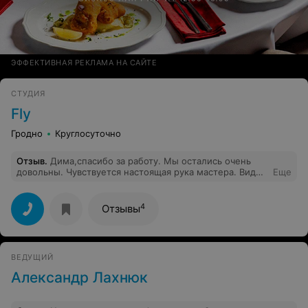
ЭФФЕКТИВНАЯ РЕКЛАМА НА САЙТЕ
СТУДИЯ
Fly
Гродно
Круглосуточно
Отзыв
.
Дима,спасибо за работу. Мы остались очень
довольны. Чувствуется настоящая рука мастера. Видео
Еще
отличного качества. Сами операторы отличные люди и
профессионалы своего дела! Так держать!!!
4
Отзывы
ВЕДУЩИЙ
Александр Лахнюк