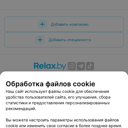
Добавить компанию
Добавить специалиста
О проекте
Новости проекта
Размещение рекламы
Обработка файлов cookie
Вакансии
Публичный договор
Способы оплаты
Публичный договор по использованию сервиса
Наш сайт использует файлы cookie для обеспечения
«Афиша»
удобства пользователей сайта, его улучшения, сбора
статистики и предоставления персонализированных
Пользовательское соглашение
рекомендаций.
Написать в поддержку
Вы можете настроить параметры использования файлов
Связаться по вопросам сотрудничества
cookie или изменить свое согласие в более позднее время.