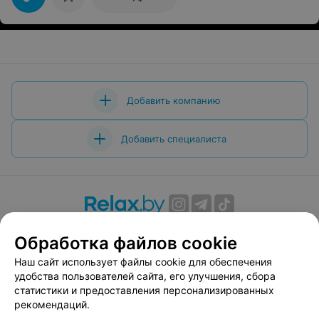
Добавить компанию
Добавить специалиста
О проекте
Новости проекта
Размещение рекламы
Обработка файлов cookie
Вакансии
Публичный договор
Способы оплаты
Наш сайт использует файлы cookie для обеспечения
Публичный договор по использованию сервиса
удобства пользователей сайта, его улучшения, сбора
«Афиша»
статистики и предоставления персонализированных
Пользовательское соглашение
рекомендаций.