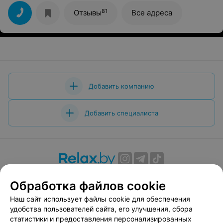
81
Отзывы
Все адреса
Добавить компанию
Добавить специалиста
О проекте
Новости проекта
Размещение рекламы
Обработка файлов cookie
Вакансии
Публичный договор
Способы оплаты
Наш сайт использует файлы cookie для обеспечения
Публичный договор по использованию сервиса
удобства пользователей сайта, его улучшения, сбора
«Афиша»
статистики и предоставления персонализированных