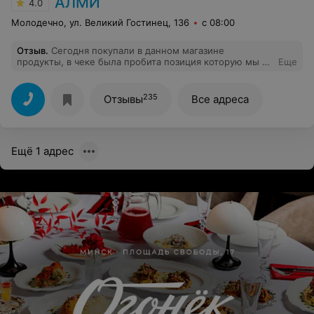
АЛМИ
4.0
Молодечно, ул. Великий Гостинец, 136
с 08:00
Отзыв
.
Сегодня покупали в данном магазине
продукты, в чеке была пробита позиция которую мы не
Еще
получили. На наше обращение по этому вопросу к
охране получили хамский ответ. Очень неприятно. Не
рекомендую!
235
Отзывы
Все адреса
Ещё 1 адрес