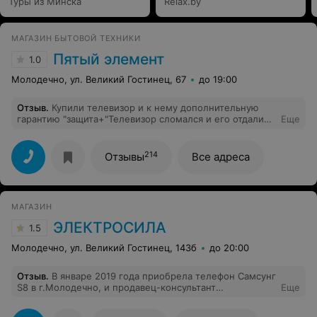
Туры из Минска
Relax.by
МАГАЗИН БЫТОВОЙ ТЕХНИКИ
Пятый элемент
1.0
Молодечно, ул. Великий Гостинец, 67
до 19:00
Отзыв
.
Купили телевизор и к нему дополнительную
гарантию "защита+"Телевизор сломался и его отдали
Еще
по гарантии в магазин. Когда нам вернули телевизор то
его не ремонтировали. Даже не предупредили что в
ремонте отказано. Просто молча вернули. Посмеялись.
214
Отзывы
Все адреса
Обманули, ввели в заблуждение с покупкой защита +,
потом унизили своим возвратом товара без
объяснений. Девушка по телефону рассмеялась над
нашей ситуацией. Полное разочарование магазином,
МАГАЗИН
обслуживанием. Такого унижения ещё нигде не
видели.
ЭЛЕКТРОСИЛА
1.5
Молодечно, ул. Великий Гостинец, 143б
до 20:00
Отзыв
.
В январе 2019 года приобрела телефон Самсунг
S8 в г.Молодечно, и продавец-консультант
Еще
порекомендовал взять гарантию (209р.), обосновав,
что ничего не теряю, т.к. через год мне нужно явиться