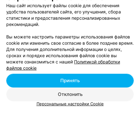
Наш сайт использует файлы cookie для обеспечения
удобства пользователей сайта, его улучшения, сбора
статистики и предоставления персонализированных
рекомендаций.
ЭФФЕКТИВНАЯ РЕКЛАМА НА САЙТЕ
Вы можете настроить параметры использования файлов
ФИРМЕННЫЙ МАГАЗИН
cookie или изменить свое согласие в более позднее время.
Молодечномебель
Для получения дополнительной информации о целях,
сроках и порядке использования файлов cookie вы
Молодечно, ул. Металлистов, 1
можете ознакомиться с нашей
Политикой обработки
файлов cookie
Все адреса
Принять
Отклонить
Ещё 1 адрес
Персональные настройки Cookie
ФИРМЕННЫЙ МАГАЗИН
Могилевмебель
Молодечно, ул. Нефтестроителей, 10