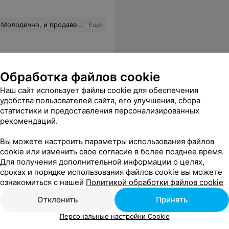
все услуги, там всё утихнет.... теперь от одного слова "электросила" только негативные эмоции... всем буду рассказывать об их гарантиях и больше туда ни ногой! Люди, прежде, чем соглашаться на гарантии, подумайте дважды!!
Еще
Обработка файлов cookie
Наш сайт использует файлы cookie для обеспечения
удобства пользователей сайта, его улучшения, сбора
статистики и предоставления персонализированных
рекомендаций.
Вы можете настроить параметры использования файлов
cookie или изменить свое согласие в более позднее время.
Для получения дополнительной информации о целях,
сроках и порядке использования файлов cookie вы можете
ознакомиться с нашей
Политикой обработки файлов cookie
Отклонить
Принять
Персональные настройки Cookie