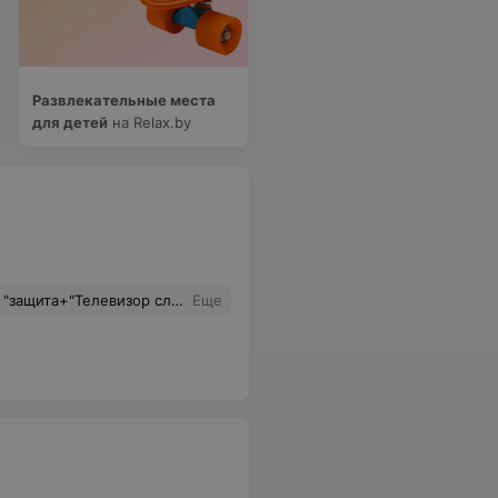
Развлекательные места
для детей
на Relax.by
ъяснений. Девушка по телефону рассмеялась над нашей ситуацией. Полное разочарование магазином, обслуживанием. Такого унижения ещё нигде не видели.
Еще