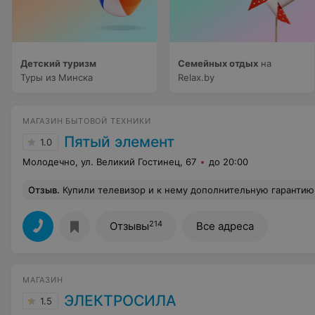
Детский туризм
Семейных отдых
на
Туры из Минска
Relax.by
МАГАЗИН БЫТОВОЙ ТЕХНИКИ
Пятый элемент
1.0
Молодечно, ул. Великий Гостинец, 67
до 20:00
Отзыв
.
Купили телевизор и к нему дополнительную гарантию "защита+"Телевизор сломался и его отдали по гарантии в магазин. Когда нам вернули телевизор то его не ремонтировали. Даже не предупредили что в ремонте отказано. Просто молча вернули. Посмеялись. Обманули, ввели в заблуждение с покупкой защита +, потом унизили своим возвратом товара без об
214
Отзывы
Все адреса
МАГАЗИН
ЭЛЕКТРОСИЛА
1.5