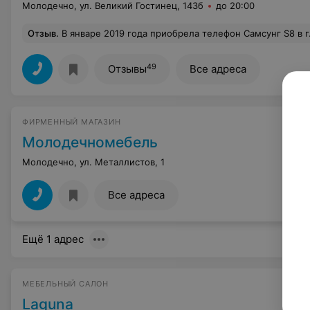
Молодечно, ул. Великий Гостинец, 143б
до 20:00
Отзыв
.
В январе 2019 года приобрела телефон Самсунг S8 в г.Молодечно, и продавец-консультант порекомендовал взять гарантию (209р.), обосновав, что ничего не теряю, т.к. через год мне нужно явиться в магазин и на данную сумму смогу приобрести товар. Какой же ужас и разочарование я испытала, придя вчера за обещанным... сумма возвращается на бонусную карту и могу воспользоваться только 15% при покупке другого товара наличными! Гнев и обида от доверия... понимаю, не только я с этим столкнулась... главное, магазину продать клиенту 
49
Отзывы
Все адреса
ФИРМЕННЫЙ МАГАЗИН
Молодечномебель
Молодечно, ул. Металлистов, 1
Все адреса
Ещё 1 адрес
МЕБЕЛЬНЫЙ САЛОН
Laguna