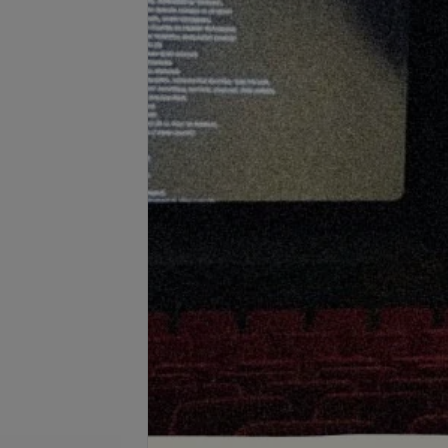
 для блондинок
)
Все цены
запросу