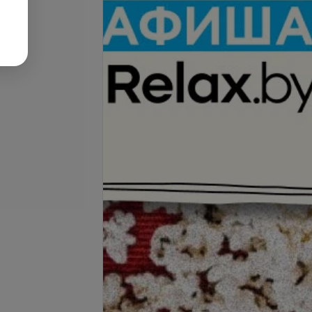
а волос
Полировка волос с мытьем и
укладкой
запросу
Цена по запросу
-уход в дополнение
Полировка волос
е - очень длинные
запросу
Цена по запросу