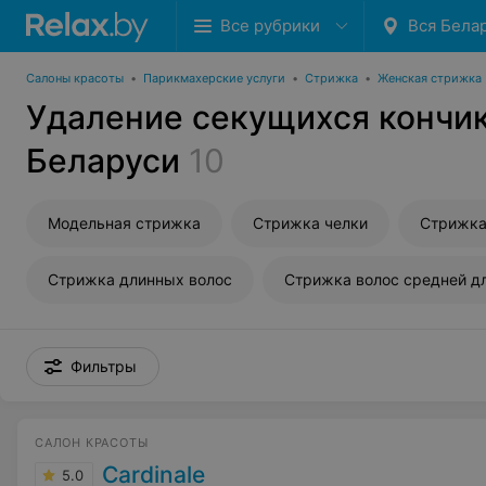
Все рубрики
Вся Бела
Салоны красоты
•
Парикмахерские услуги
•
Стрижка
•
Женская стрижка
Удаление секущихся кончик
Беларуси
10
Модельная стрижка
Стрижка челки
Стрижка
Стрижка длинных волос
Стрижка волос средней д
Фильтры
САЛОН КРАСОТЫ
Cardinale
5.0