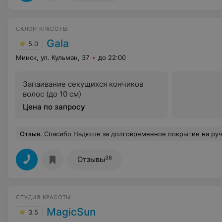
САЛОН КРАСОТЫ
Gala
5.0
Минск, ул. Кульман, 37
до 22:00
Запаивание секущихся кончиков
волос (до 10 см)
Цена по запросу
Отзыв
.
Спасибо Надюше за долговременное покрытие на ручках! Хожу 3 неделю и хоть бы хны!! Спасибо за професс
36
Отзывы
СТУДИЯ КРАСОТЫ
MagicSun
3.5