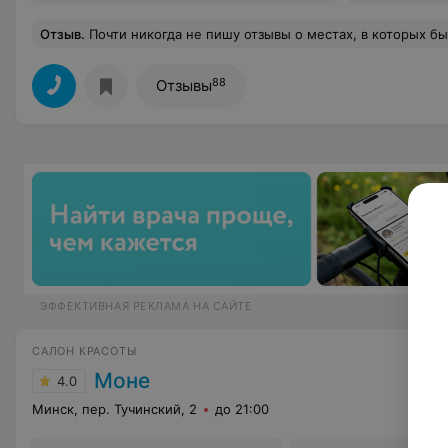
Отзыв
.
Почти никогда не пишу отзывы о местах, в которых бываю, но, бегло пролистав отзывы об этом центре, не могу промолчать – градус неадеквата зашкаливает.Вот уже несколько лет обслуживаюсь в Жетале. Говорю откровенно – ни разу не столкнулась с хамством или какими-то другими проявлениями негатива. Девочки чётко и грамотно делают свою работу. Возможно, тебя и не облизывают с ног до головы, но нужно отдавать себе отчёт в том, что и денег за это тоже не берут.Уровень цен вполне приемлемый, мастерство специалистов (парикмахерская, косметолог, маникюр-педикюр) на хорошем уровне (а клиент я привередливый). Администраторы не всегда могут уделить много внимания и поболтать "за жизнь", но имеющий глаза видит, что телефоны не умолкают, а поток людей не прекращается – я вообще слабо себе представляю, как они в таких услов
88
Отзывы
ЭФФЕКТИВНАЯ РЕКЛАМА НА САЙТЕ
САЛОН КРАСОТЫ
Моне
4.0
Минск, пер. Тучинский, 2
до 21:00