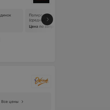
ндинок
Полироль для блондинок
Полироль
(средние)
(длинные
Цена по запросу
Цена по 
Все цены