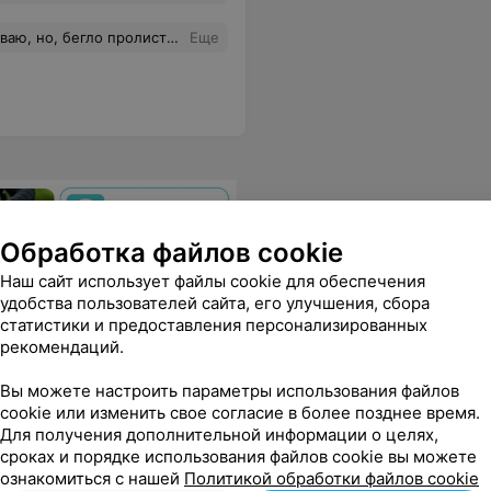
иях умудряются качественно работать и достойно себя вести; у меня бы нервы сдали, кажется, на втором часе такого марафона.В общем и целом – соотношение цена-качество более чем соответствующее, расположение удобное, места на паркинге всегда есть, проблем с записью нет. Пока всё это будет оставаться на таком же уровне, другой салон искать не буду.
Еще
Обработка файлов cookie
Наш сайт использует файлы cookie для обеспечения
удобства пользователей сайта, его улучшения, сбора
статистики и предоставления персонализированных
рекомендаций.
Вы можете настроить параметры использования файлов
cookie или изменить свое согласие в более позднее время.
Для получения дополнительной информации о целях,
сроках и порядке использования файлов cookie вы можете
ознакомиться с нашей
Политикой обработки файлов cookie