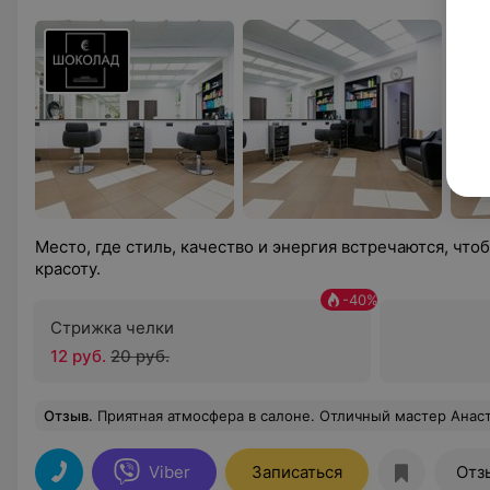
Место, где стиль, качество и энергия встречаются, чт
красоту.
-
40
%
Стрижка челки
12 руб.
20 руб.
Отзыв
.
Приятная атмосфера в салоне. Отличный мастер Анастасия. Которая находит подход к каждому клиенту, выслушает предпочтения клиента и посоветует как лучш
Viber
Записаться
Отз