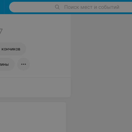
Поиск мест и событий
7
 кончиков
лины