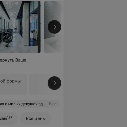
вернуть Ваше
вой формы
Все цены
ре, маникюром осталось очень довольна, приду вновь!:)
Еще
127
ывы
Все цены