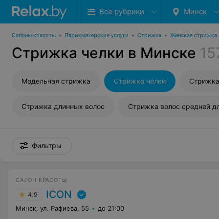
Все рубрики
Минск
Салоны красоты
•
Парикмахерские услуги
•
Стрижка
•
Женская стрижка
Стрижка челки в Минске
15
Модельная стрижка
Стрижка челки
Стрижка
Стрижка длинных волос
Стрижка волос средней д
Фильтры
САЛОН КРАСОТЫ
ICON
4.9
Минск, ул. Рафиева, 55
до 21:00