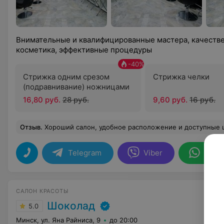
Внимательные и квалифицированные мастера, качестве
косметика, эффективные процедуры
-
40
%
Стрижка одним срезом
Стрижка челки
(подравнивание) ножницами
16,80 руб.
28 руб.
9,60 руб.
16 руб.
Отзыв
.
Хороший салон, удобное расположение и доступные цены. Посещаю не первый раз, ма
Telegram
Viber
What
САЛОН КРАСОТЫ
Шоколад
5.0
Минск, ул. Яна Райниса, 9
до 20:00