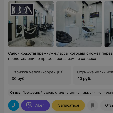
Салон красоты премиум-класса, который сможет пере
представление о профессионализме и сервисе
Стрижка челки (коррекция)
Стрижка челки но
30 руб.
40 руб.
Отзыв
.
Прекрасный салон: стильно,уютно, гармонично, начиная с милых девушек администраторов! Благодарность чуткой девушке Александ
Viber
Записаться
Отз