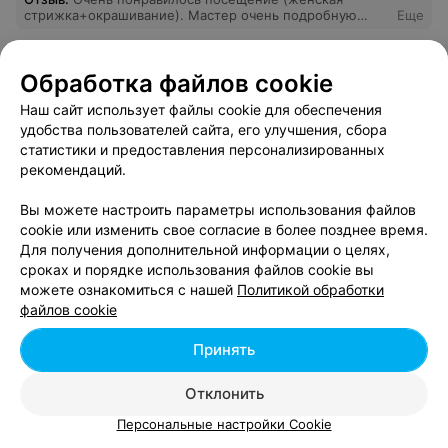
стрижка+окрашивание). Мастер очень подробную
Еще
консультацию провела перед началом работы,учла все
пожелания и дала рекомендации. Рада и стрижке , и
окрашиванию, и атмосфере в салоне: все спокойно,
Записаться онлайн
Отз
Обработка файлов cookie
дружелюбно!
Наш сайт использует файлы cookie для обеспечения
удобства пользователей сайта, его улучшения, сбора
статистики и предоставления персонализированных
рекомендаций.
Вы можете настроить параметры использования файлов
cookie или изменить свое согласие в более позднее время.
Для получения дополнительной информации о целях,
сроках и порядке использования файлов cookie вы
можете ознакомиться с нашей
Политикой обработки
СЕТЬ САЛОНОВ КРАСОТЫ
файлов cookie
Мильфей
4.9
Принять
Минск, ул. Петра Мстиславца, 11
до 22:00
Отклонить
Сеть салонов красоты со стильным интерьером и
широким спектром бьюти-услуг для женщин, мужчин и
Персональные настройки Cookie
детей.