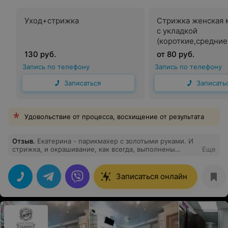
Уход+стрижка
Стрижка женская 
с укладкой
(короткие,средни
волосы)
130 руб.
от 80 руб.
Запись по телефону
Запись по телефону
Записаться
Записать
Удовольствие от процесса, восхищение от результата
Отзыв
.
Екатерина - парикмахер с золотыми руками. И
стрижка, и окрашивание, как всегда, выполнены
Еще
замечательно. Спасибо!
Записаться онлайн