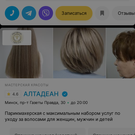
чисто и красиво сделано! И хотела бы выразить
искреннюю благодарность мастеру Елене за
профессионализм, грамотную консультацию в выборе,
Записаться
Отзывы
креативную великолепную стрижку( короткий волос),
а также за позитивное, приятное общение, очень
довольна результатом!! Рекомендую и салон и мастера
Елену!! С удовольствием приду к Вам ещё раз)
МАСТЕРСКАЯ КРАСОТЫ
АЛТАДЕАН
4.6
Минск, пр-т Газеты Правда, 30
до 20:00
Парикмахерская с максимальным набором услуг по
уходу за волосами для женщин, мужчин и детей