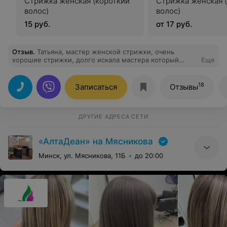
Стрижка женская (короткий
Стрижка женская 
волос)
волос)
15 руб.
от 17 руб.
Отзыв
.
Татьяна, мастер женской стрижки, очень
хорошие стрижки, долго искала мастера который
Еще
сделает стрижку и ты будешь чувствовать себя
индивидуальной. Татьяна хорошо видит клиента и
может сделать ваш образ ярче и привлекательней.
18
Записаться
Отзывы
ДРУГИЕ АДРЕСА СЕТИ
«АлтаДеан» на Мясникова
Минск, ул. Мясникова, 11Б
до 20:00