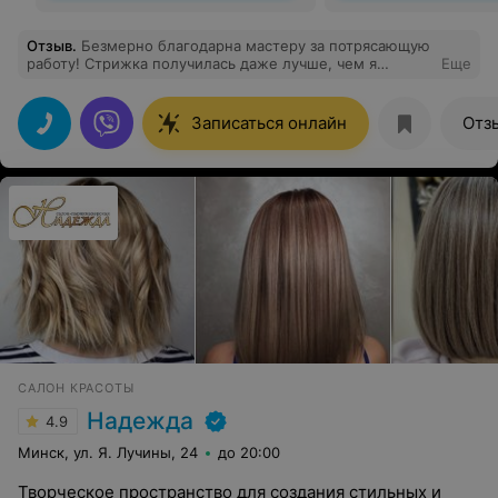
Отзыв
.
Безмерно благодарна мастеру за потрясающую
работу! Стрижка получилась даже лучше, чем я
Еще
представляла, — просто идеал. Полностью довольна,
100% восторга!
Записаться онлайн
Отз
САЛОН КРАСОТЫ
Надежда
4.9
Минск, ул. Я. Лучины, 24
до 20:00
Творческое пространство для создания стильных и