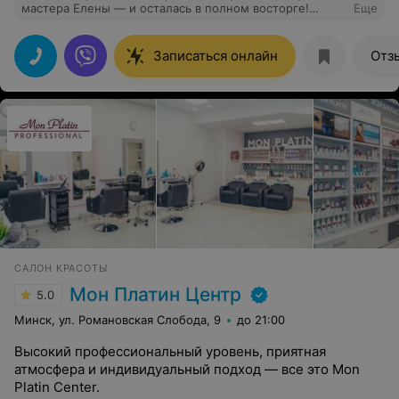
мастера Елены — и осталась в полном восторге!
Еще
Работа безупречная, цвет — живой и благородный,
стрижка ложится идеально. Елена — настоящий
профессионал и очень чуткий человек, с ней легко и
Записаться онлайн
Отз
приятно. Спасибо за преображение и хорошее
настроение! Очень надеюсь, что руководство салона
отметит и поощрит такого талантливого мастера —
ведь именно благодаря таким людям клиенты
возвращаются снова. С уважением, Ольга.
САЛОН КРАСОТЫ
Мон Платин Центр
5.0
Минск, ул. Романовская Слобода, 9
до 21:00
Высокий профессиональный уровень, приятная
атмосфера и индивидуальный подход — все это Mon
Platin Center.