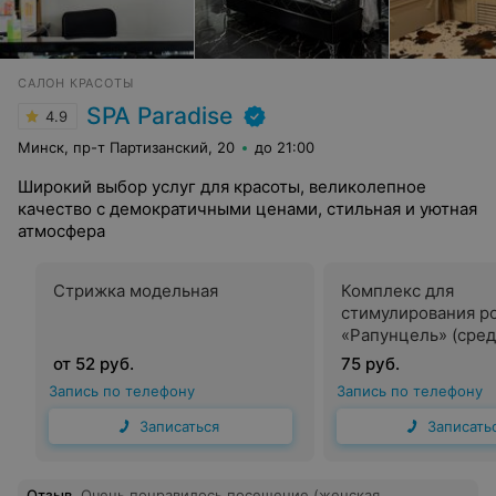
САЛОН КРАСОТЫ
SPA Paradise
4.9
Минск, пр-т Партизанский, 20
до 21:00
Широкий выбор услуг для красоты, великолепное
качество с демократичными ценами, стильная и уютная
атмосфера
Стрижка модельная
Комплекс для
стимулирования ро
«Рапунцель» (сре
волосы)
от 52 руб.
75 руб.
Запись по телефону
Запись по телефону
Записаться
Записать
Отзыв
.
Очень понравилось посещение (женская