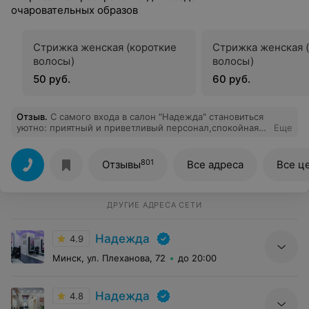
очаровательных образов
Стрижка женская (короткие
Стрижка женская 
волосы)
волосы)
50 руб.
60 руб.
Отзыв
.
С самого входа в салон "Надежда" становиться
уютно: приятный и приветливый персонал,спокойная
Еще
отмасфера. Пришла я с длинной волос ниже плеч,и, с
желанием короткой стрижки. Обслуживала мастер-
Акола Юлия. Мастер своего дела.Качественно, точно и
801
Отзывы
Все адреса
Все ц
профессионально услышала мои пожелания,
объяснила все возможные варианты стрижки и её
укладки. Предложила немного скорректировать
образ,опираясь на мои внешние данные и параметры (
ДРУГИЕ АДРЕСА СЕТИ
нос,лицо ,уши , лоб...) Даверевшись этому мастеру я
получила потрясающий результат,сногсшибательный
Надежда
вид,и превосходное настроение. В следующий раз с
4.9
удовольствием пойду к Юлии. Огромное вам спасибо
Минск, ул. Плеханова, 72
до 20:00
за ваш профессиональный подход к каждому клиенту!!!
Надежда
4.8