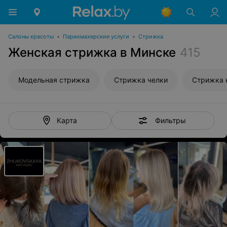
Салоны красоты
•
Парикмахерские услуги
•
Стрижка
Женская стрижка в Минске
415
Модельная стрижка
Стрижка челки
Стрижка 
Фильтры
Карта