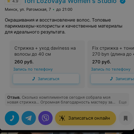
Tori Lozovaya Women's Studio
4.9
Минск, ул. Ратомская, 7
до 21:00
Окрашивания и восстановление волос. Топовые
парикмахеры-колористы и качественные материалы
для идеального результата.
Стрижка + уход daviness на
Fix стрижка + тон
волосы до 40 см
270 byn (длина до 
260 руб.
270 руб.
Запись по телефону
Запись по телефону
Записаться
Записать
Отзыв
.
Сколько комплиментов сегодня собрала моя
новая стрижка… Огромная благодарность мастеру за
Еще
проделанную работу! Алексей все подсказал, сделал
под мой запрос, получилось очень красиво, стильно и
аккуратно! Обязательно приду еще раз на стрижку к
Записаться онлайн
Алексею!