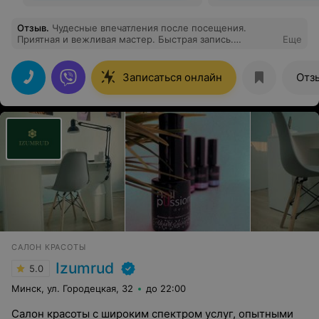
Отзыв
.
Чудесные впечатления после посещения.
Приятная и вежливая мастер. Быстрая запись.
Еще
Осталась довольна услугой стрижки кончиков.
Записаться онлайн
Отз
САЛОН КРАСОТЫ
Izumrud
5.0
Минск, ул. Городецкая, 32
до 22:00
Салон красоты с широким спектром услуг, опытными