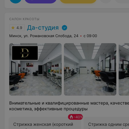
САЛОН КРАСОТЫ
Да-студия
4.9
Минск, ул. Романовская Слобода, 24
с 09:00
Внимательные и квалифицированные мастера, качестве
косметика, эффективные процедуры
-
40
%
Стрижка женская (короткий
Стрижка одним ср