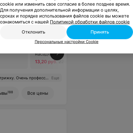
cookie или изменить свое согласие в более позднее время.
Для получения дополнительной информации о целях,
сроках и порядке использования файлов cookie вы можете
ознакомиться с нашей
Политикой обработки файлов cookie
обы создать настоящую
Отклонить
Принять
-
40
%
-
40
%
Персональные настройки Cookie
езом
Стрижка спортивная (1
Стрижка 
насадка)
шейвером
13,20 руб.
22 руб.
27 руб.
4
желанию! Спасибо большое! Буду обращаться снова!
Еще
188
ывы
Все цены