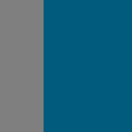
Подробнее
-
40
%
-
40
%
спортивная (1
Стрижка мужская модельная