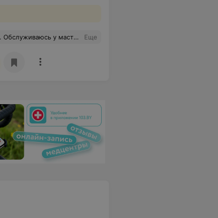
 Нетрусовой. Золотые руки. Всем советую
Еще