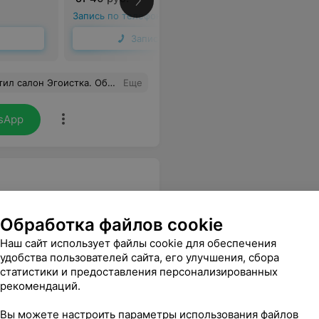
Запись по телефону
Запись по т
Записаться
шем уровне. Спасибо Светлане за Новогоднее настроение. Однозначно рекомендую! Валентин
Еще
sApp
Обработка файлов cookie
Наш сайт использует файлы cookie для обеспечения
удобства пользователей сайта, его улучшения, сбора
статистики и предоставления персонализированных
рекомендаций.
Вы можете настроить параметры использования файлов