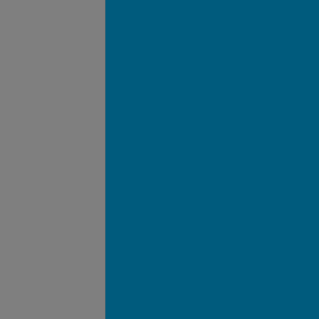
Подробнее
се цены