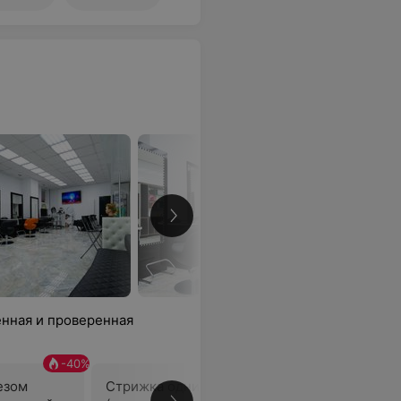
нная и проверенная
-
40
%
-
40
%
езом
Стрижка одним срезом
Стрижка 