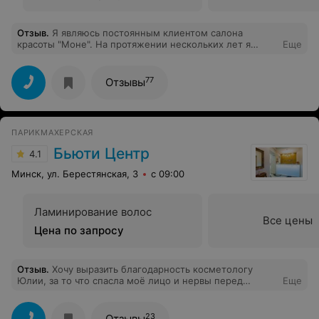
Отзыв
.
Я являюсь постоянным клиентом салона
красоты "Моне". На протяжении нескольких лет я
Еще
стригусь у мастера Виктории и очень довольна. Очень
хороший салон, квалифицированный персонал,
приемлемые цены. Особая благодарность
77
Отзывы
администратору салона - Юлии. Всегда все покажет,
расскажет, даст нужный совет. Буду и дальше здесь
обслуживаться и советовать друзьям. Спасибо, за вашу
работу! Так держать, ребята!
ПАРИКМАХЕРСКАЯ
Бьюти Центр
4.1
Минск, ул. Берестянская, 3
с 09:00
Ламинирование волос
Все цены
Цена по запросу
Отзыв
.
Хочу выразить благодарность косметологу
Юлии, за то что спасла моё лицо и нервы перед
Еще
важным событием, спасибо, что подробно Всё
объясняли, для меня это очень важно! Теперь я ваш
постоянный клиент ;)
23
Отзывы