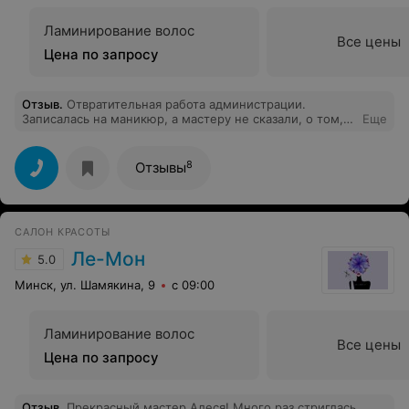
Ламинирование волос
Все цены
Цена по запросу
Отзыв
.
Отвратительная работа администрации.
Записалась на маникюр, а мастеру не сказали, о том,
Еще
что у него клиент. И в назначенное время мастера в
парикмахерской не было, и быстро она приехать не
может и заменить некем. В результате осталась без
8
Отзывы
маникюра, на который очень рассчитывала. Очень
неприятно такое отношение, совершенно не ценят
время и планы клиентов.
САЛОН КРАСОТЫ
Ле-Мон
5.0
Минск, ул. Шамякина, 9
с 09:00
Ламинирование волос
Все цены
Цена по запросу
Отзыв
.
Прекрасный мастер Алеся! Много раз стриглась