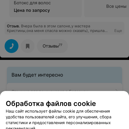
Ботокс для волос
Все цены
Цена по запросу
Отзыв
.
Вчера была в этом салоне,у мастера
Кристины,она меня спасла можно сказать), пришла
Еще
разноцветная после самостоятельного осветления
черных крашеных волос.Получился, в результате
смешения нескольких красок интерстный цвет
77
Отзывы
шоколадно-медово-карамельных бликов, жаль концы
плохо впитались,т.к. они были выпаленые
перекесью(((поэтому есть разница немного в цвете.
Заплатила 1,5 мил,в принципе цена для салона
умеренная. по городу, даже дешевле. Результатом
довольна.
Вам будет интересно
Стрижка для пенсионеров в Беларуси
Обработка файлов cookie
Ламинирование длинных волос в Беларуси
Наш сайт использует файлы cookie для обеспечения
удобства пользователей сайта, его улучшения, сбора
статистики и предоставления персонализированных
Ламинирование коротких волос в Беларуси
рекомендаций.