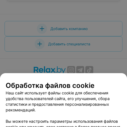
Добавить компанию
Добавить специалиста
О проекте
Новости проекта
Размещение рекламы
Обработка файлов cookie
Вакансии
Публичный договор
Способы оплаты
Наш сайт использует файлы cookie для обеспечения
Публичный договор по использованию сервиса
удобства пользователей сайта, его улучшения, сбора
«Афиша»
статистики и предоставления персонализированных
Пользовательское соглашение
рекомендаций.
Написать в поддержку
Вы можете настроить параметры использования файлов
Связаться по вопросам сотрудничества
cookie или изменить свое согласие в более позднее время.