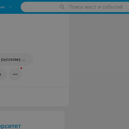
чи
Поиск мест и событий
Подготовка к ЦТ по русскому языку
и
ерситет