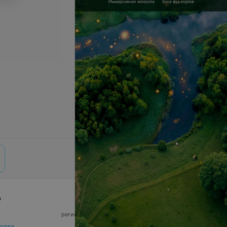
р
© 2026 ООО «Артокс Лаб», УНП 191700409,
регистрирующий орган - Минский горисполком
|
220012, Республика Беларусь, г. Минск,
ства