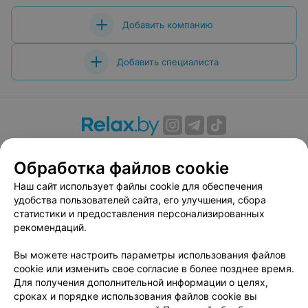
Добавить компанию
Добавить специалиста
О проекте
Новости проекта
Размещение рекламы
Обработка файлов cookie
Вакансии
Публичный договор
Способы оплаты
Публичный договор по использованию сервиса
Наш сайт использует файлы cookie для обеспечения
«Афиша»
удобства пользователей сайта, его улучшения, сбора
статистики и предоставления персонализированных
Пользовательское соглашение
рекомендаций.
Написать в поддержку
Вы можете настроить параметры использования файлов
Связаться по вопросам сотрудничества
cookie или изменить свое согласие в более позднее время.
Написать руководителю relax.by
Для получения дополнительной информации о целях,
Персональные настройки cookie
сроках и порядке использования файлов cookie вы