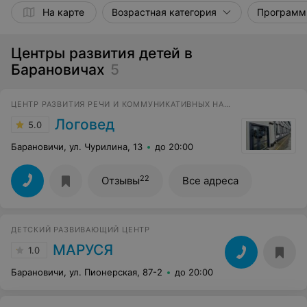
На карте
Возрастная категория
Программ
Центры развития детей в
Барановичах
5
ЦЕНТР РАЗВИТИЯ РЕЧИ И КОММУНИКАТИВНЫХ НАВЫКОВ
Логовед
5.0
Барановичи, ул. Чурилина, 13
до 20:00
22
Отзывы
Все адреса
ДЕТСКИЙ РАЗВИВАЮЩИЙ ЦЕНТР
МАРУСЯ
1.0
Барановичи, ул. Пионерская, 87-2
до 20:00