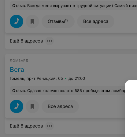
Отзыв
.
Всегда меня выручает в трудной ситуации) Самый низкий % из тех что я видела, отличное обслуживание) Еще можно приобрести ювелирное
19
Отзывы
Все адреса
Ещё 6 адресов
ЛОМБАРД
Вега
Гомель, пр-т Речицкий, 65
до 21:00
Отзыв
.
Сдавал колечко золото 585 пробы,в этом ломбарде выдали сумму денег существенно больше чем в ломбарде другом, девушка вежливая всё популярно рассказала и я даже забыл квитанцию забра
Все адреса
Ещё 6 адресов