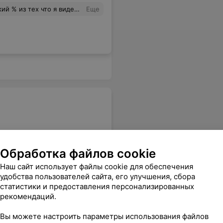
 украшение из золота и серебра, по очень хорошей цене❤️
Еще
ть,но в указанный срок я пришёл и без квитанции всё оплатил и вернули залог.
Еще
Обработка файлов cookie
Наш сайт использует файлы cookie для обеспечения
удобства пользователей сайта, его улучшения, сбора
статистики и предоставления персонализированных
рекомендаций.
Вы можете настроить параметры использования файлов