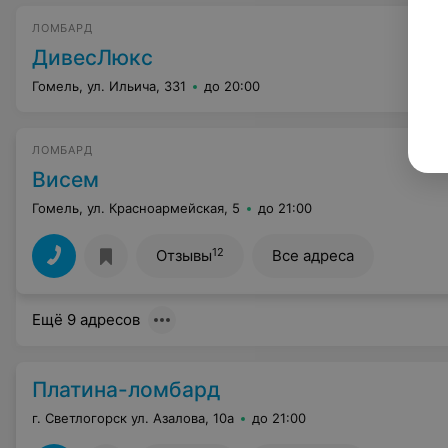
ЛОМБАРД
ДивесЛюкс
Гомель, ул. Ильича, 331
до 20:00
ЛОМБАРД
Висем
Гомель, ул. Красноармейская, 5
до 21:00
12
Отзывы
Все адреса
Ещё 9 адресов
Платина-ломбард
г. Светлогорск ул. Азалова, 10а
до 21:00