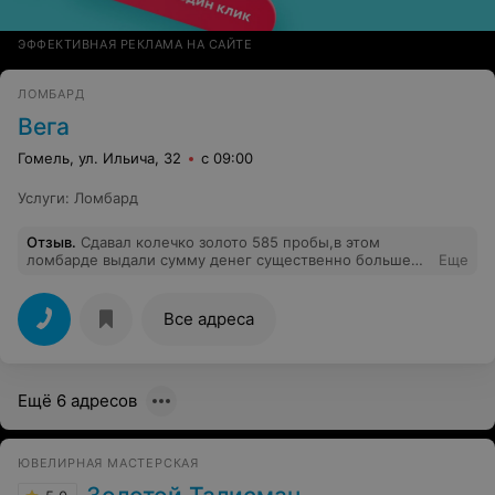
ЭФФЕКТИВНАЯ РЕКЛАМА НА САЙТЕ
ЛОМБАРД
Вега
Гомель, ул. Ильича, 32
с 09:00
Услуги
:
Ломбард
Отзыв
.
Сдавал колечко золото 585 пробы,в этом
ломбарде выдали сумму денег существенно больше
Еще
чем в ломбарде другом, девушка вежливая всё
популярно рассказала и я даже забыл квитанцию
забрать,но в указанный срок я пришёл и без квитанции
Все адреса
всё оплатил и вернули залог.
Ещё 6 адресов
ЮВЕЛИРНАЯ МАСТЕРСКАЯ