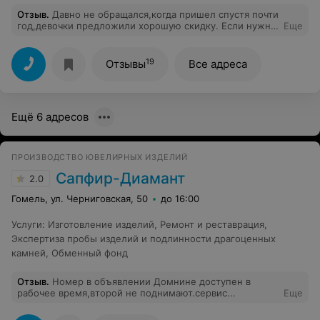
Отзыв
.
Давно не обращался,когда пришел спустя почти
год,девочки предложили хорошую скидку. Если нужны
Еще
быстро деньги, то только сюда. Девочки стали уже
родными. Всем рекомендую это место с надёжной
репутацией.
19
Отзывы
Все адреса
Ещё 6 адресов
ПРОИЗВОДСТВО ЮВЕЛИРНЫХ ИЗДЕЛИЙ
Сапфир-Диамант
2.0
Гомель, ул. Черниговская, 50
до 16:00
Услуги
:
Изготовление изделий
,
Ремонт и реставрация
,
Экспертиза пробы изделий и подлинности драгоценных
камней
,
Обменный фонд
Отзыв
.
Номер в объявлении Домнине доступен в
рабочее время,второй не поднимают.сервис...
Еще