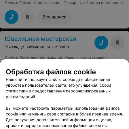
Услуги
:
Ремонт и реставрация
,
Гравировка
,
Чистка и полировка
Все адреса
Ювелирная мастерская
Гомель, ул. Катунина, 14
с 09:00
Услуги
:
Изготовление изделий
,
Ремонт и реставрация
,
Гравировка
,
Чистка и полировка
,
Обменный фонд
Обработка файлов cookie
Наш сайт использует файлы cookie для обеспечения
ЮВЕЛИРНАЯ МАСТЕРСКАЯ
удобства пользователей сайта, его улучшения, сбора
Рембыттехника
статистики и предоставления персонализированных
Гомель, пр-т Речицкий, 45
с 09:00
рекомендаций.
Услуги
:
Изготовление изделий
,
Ремонт и реставрация
,
Вы можете настроить параметры использования файлов
Гравировка
,
Чистка и полировка
,
Обменный фонд
cookie или изменить свое согласие в более позднее время.
Для получения дополнительной информации о целях,
сроках и порядке использования файлов cookie вы
Все адреса