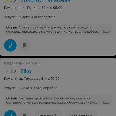
Золотой Талисман
5.0
Гомель, пр-т Ленина, 32
с 09:00
Услуги
:
Ремонт и реставрация
Отзыв
.
Очень приятный и дружелюбный молодой
человек, приходила на уменьшение кольца. Подобрали
Еще
нужный размер, подсказал, как и что лучше сделать.
Работу выполнил быстро и качественно, всё очень
аккуратно, при этом приятная цена за услугу!
ЮВЕЛИРНЫЙ МАГАЗИН
Ziko
2.0
Гомель, ул. Трудовая, 8
с 10:00
Услуги
:
Скупка золота, серебра
Отзыв
.
Сегодня произвели обмен часов, спасибо
большое, очень довольна часами и обслуживанием
Еще
работниками магазина в г. Гомеле по ул. Трудовой.
Спасибо операторам за оперативность. Обслуживание
супер!!
340