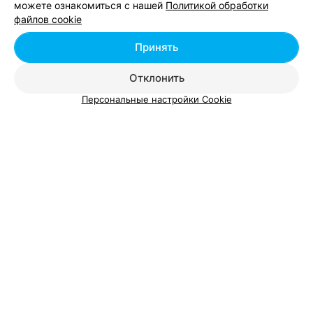
можете ознакомиться с нашей
Политикой обработки
файлов cookie
Платина-ломбард
Принять
г. Рогачев ул. Ленина, 54б
с 09:00
Отклонить
Услуги
:
Ломбард
Персональные настройки Cookie
8
Отзывы
Все адреса
Ещё 3 адреса