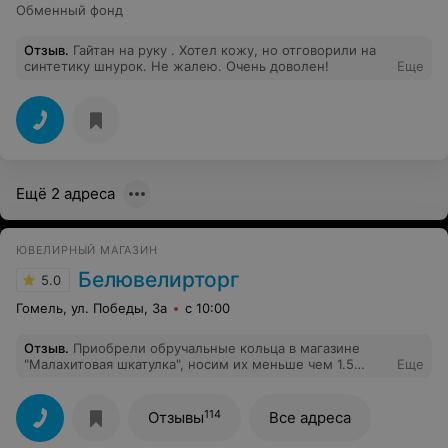
Обменный фонд
Отзыв
.
Гайтан на руку . Хотел кожу, но отговорили на
синтетику шнурок. Не жалею. Очень доволен!
Еще
Ещё 2 адреса
ЮВЕЛИРНЫЙ МАГАЗИН
Белювелирторг
5.0
Гомель, ул. Победы, 3а
с 10:00
Отзыв
.
Приобрели обручальные кольца в магазине
"Малахитовая шкатулка", носим их меньше чем 1.5
Еще
месяца, уже на второй день после свадьбы на кольцах
появились царапины, за 1.5 месяца кольца в царапинах,
стали тусклыми. И это при том, что кольца мы не
114
Отзывы
Все адреса
носим круглосуточно, занимаясь домашними делами
снимаем их. Отнесли сегодня их в магазин по