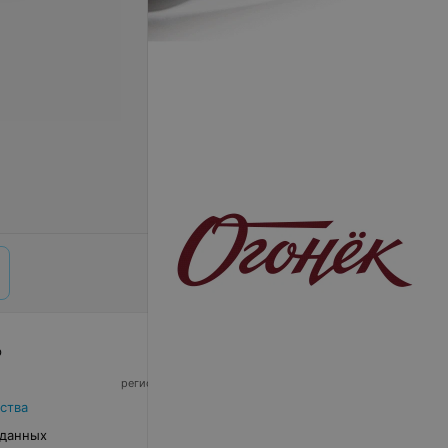
р
© 2026 ООО «Артокс Лаб», УНП 191700409,
регистрирующий орган - Минский горисполком
|
220012, Республика Беларусь, г. Минск,
ства
улица Толбухина, 2, пом. 16 | info@relax.by
 данных