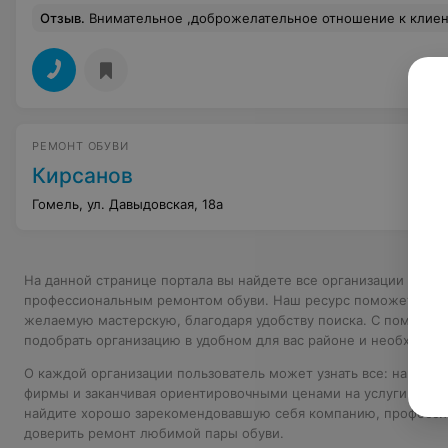
Отзыв
.
Внимательное ,доброжелательное отношение к клиентам.Все объяснят и подскажут. Быстрое и качест
РЕМОНТ ОБУВИ
Кирсанов
Гомель, ул. Давыдовская, 18а
На данной странице портала вы найдете все организации Гоме
профессиональным ремонтом обуви. Наш ресурс поможет поль
желаемую мастерскую, благодаря удобству поиска. С помощь
подобрать организацию в удобном для вас районе и необходим
О каждой организации пользователь может узнать все: начиная
фирмы и заканчивая ориентировочными ценами на услуги. Восп
найдите хорошо зарекомендовавшую себя компанию, професс
доверить ремонт любимой пары обуви.