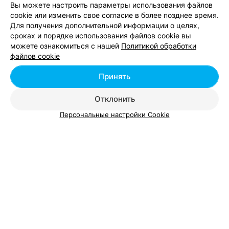
Вы можете настроить параметры использования файлов
ЭФФЕКТИВНАЯ РЕКЛАМА НА САЙТЕ
cookie или изменить свое согласие в более позднее время.
Для получения дополнительной информации о целях,
сроках и порядке использования файлов cookie вы
МАГАЗИНЫ АВТОЗАПЧАСТЕЙ
можете ознакомиться с нашей
Политикой обработки
Авто Маркет 555
файлов cookie
Гомель, ул. Островского, 101
до 16:00
Принять
Отклонить
Персональные настройки Cookie
Добавить компанию
Добавить специалиста
О проекте
Новости проекта
Размещение рекламы