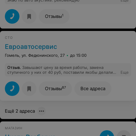
знаю по авто акустике. рекомендую
Еще
1
Отзывы
СТО
Евроавтосервис
Гомель, ул. Федюнинского, 27
до 15:00
Отзыв
.
Завышают цену за время работы, замена
ступичного у них от 40 руб, поставили якобы делали
Еще
1.5 часа и взяли 60р, работы там на 40 минут
максимум. По итогу на следующий день менял второй
ступичный в другом сервисе, сделали сразу за полчаса
87
Отзывы
Все адреса
и взяли 35р . Не советую.
Ещё 2 адреса
МАГАЗИН