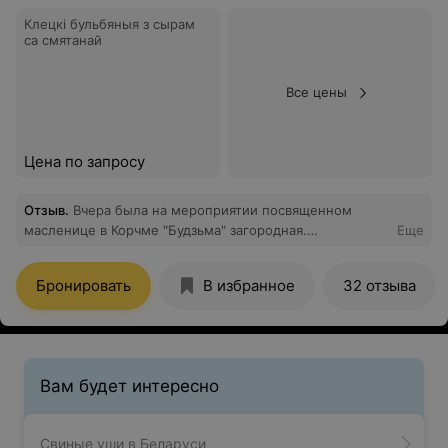
Клецкi бульбяныя з сырам
са смятанай
Все цены
Цена по запросу
Отзыв
.
Вчера была на мероприятии посвященном
масленице в Корчме "Будзьма" загородная.
Еще
Организация этого мероприятия была чудесной.
Развлечений было очень много, все они безумно
Бронировать
В избранное
32 отзыва
понравились. Хотелось бы выделить рыцарей, я
осталась под впечатлением! Кухня Корчмы "Будзьма"
домашняя, все так же очень вкусно. Хотелось бы
поблагодарить организаторов данного мероприятия за
то, что я отлично провела время и повеселилась.
Вам будет интересно
Рекомендую!
Свиные уши в Беларуси