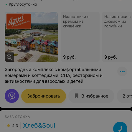
Круглосуточно
Налистники с
Налистники с
кремом из
джемом из
сгущёнки
голубики
9 руб.
9 руб.
Загородный комплекс с комфортабельными
номерами и коттеджами, СПА, рестораном и
активностями для взрослых и детей
Забронировать
В избранное
2 от
БАЗА ОТДЫХА
Хлеб&Soul
4.3