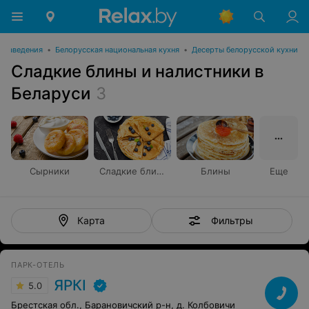
е заведения
•
Белорусская национальная кухня
•
Десерты белорусской кухни
Сладкие блины и налистники в
Беларуси
3
Сырники
Сладкие блины и налистники
Блины
Еще
Фильтры
Карта
ПАРК-ОТЕЛЬ
ЯРКI
5.0
Брестская обл., Барановичский р-н, д. Колбовичи