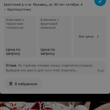
Брестский р-н аг. Мухавец, ул. 60 лет октября, 4
Круглосуточно
Блинчики с
Блинчики с
творогоми
фруктовой
топпингом
начинкой
Все цены
Цена по
Цена по
запросу
запросу
Отзыв
.
По горячим следам спешу поделится отзывом.
Выбрали это место для того чтоб отметить
Еще
мероприятие в узком кругу друзей. Компания у нас
неизменная в течении 10 лет из 6 человек, и
В избранное
соответственно основными критериями были тишина,
хорошая кухня и музыка. Уважаемые музыканты!
Огромнейшее Вам спасибо за то что исполняли все
наши прихоти! Я так не танцевала нигде и никогда в
Бресте! Сплин, Ленинград, Руки Вверх, Демо,
Земфира!Это был высший пилотаж!Кухня вкусная и