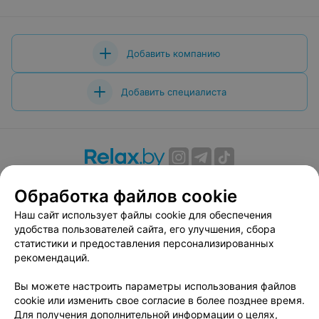
Добавить компанию
Добавить специалиста
О проекте
Новости проекта
Размещение рекламы
Обработка файлов cookie
Вакансии
Публичный договор
Способы оплаты
Наш сайт использует файлы cookie для обеспечения
Публичный договор по использованию сервиса
удобства пользователей сайта, его улучшения, сбора
«Афиша»
статистики и предоставления персонализированных
Пользовательское соглашение
рекомендаций.
Написать в поддержку
Вы можете настроить параметры использования файлов
Связаться по вопросам сотрудничества
cookie или изменить свое согласие в более позднее время.
Написать руководителю relax.by
Для получения дополнительной информации о целях,