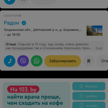
САНАТОРИЙ
Радон
Гродненская обл., Дятловский р-н, д. Боровики, 10
до 16:00
Отзыв
.
Отдыхал в 15 году, еду снова, очень доволен
как процедурами так и отношением персонала. Кухню
Еще
оценил бы на 4+. Рядом шикарное кафе, кому чё не
хватает - там всё есть. Оборудована площадка для
шашлыков-барбекю, на прокат от велосипедов до
Забронировать
Отз
удочек. Вай-фай стабильный, только карточку купить.
ТВ - ну десяток каналов, но за процедурами их
смотреть некогда. Всем рекомендую.