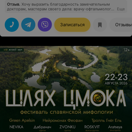
Отзыв
.
Хочу выразить благодарность замечательным
докторам, мастерам своего дела: врачу-офтальмологу
Еще
отделения лазерного лечения и рефракционной
хирургии Врублевской Татьяне Сергеевне и
заведующему клиникой "Voko" Овсянику Олегу
Записаться
Отзывы
Александровичу за проведенное обследование и
лечение, в результате чего моё зрение
восстановилось. Спасибо вам за чуткое отношение,
профессиональную помощь. Вы не только отличные
врачи, но и замечательные люди. Пусть ваш
благородный труд будет признан и награжден. Вы не
просто лечите - вы дарите людям целый мир. Пусть в
вашей жизни будет столько же ясности и света,
сколько вы даёте своим пациентам. Счастья, крепкого
здоровья, сил и много-много радостных "вижу!" от тех,
кому вы помогли! С уважением, благодарный пациент
Тамара Алексеевна