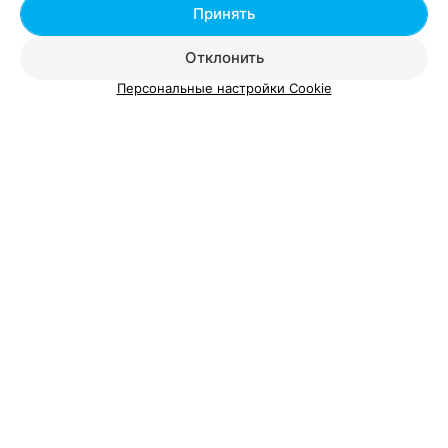
Вам будет интересно
Принять
Отклонить
УЗИ молочных желез в Гродно
Персональные настройки Cookie
Ведение беременности в Гродно
Комплексное медицинское обследование в
Гродно
УЗИ брюшной полости - цена в
Гродно
УЗИ брюшной полости
от 24 руб.
УЗИ брюшной полости и почек
от 42 руб.