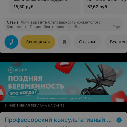
одного анатомического
дуплексным скани
15,50 руб.
57,62 руб.
региона
сосудов с цветным
энергетическим д
органов брюшной 
Отзыв
.
Хочу выразить благодарность косметологу
Конопелько Галине Викторовне, за её
Еще
забрюшинного про
профессионализм и внимательнее отношение.
1
Записаться
Отзывы
Все це
ЭФФЕКТИВНАЯ РЕКЛАМА НА САЙТЕ
Профессорский консультативный центр г. Гродно