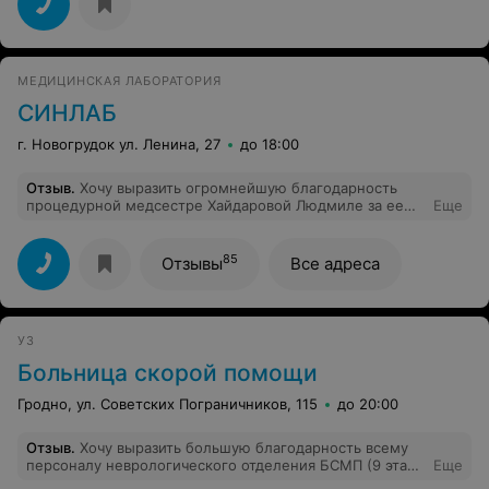
МЕДИЦИНСКАЯ ЛАБОРАТОРИЯ
СИНЛАБ
г. Новогрудок ул. Ленина, 27
до 18:00
Отзыв
.
Хочу выразить огромнейшую благодарность
процедурной медсестре Хайдаровой Людмиле за ее
Еще
профессионализм,уважительное и внимательное
отношение ко мне и к моему ребенку. Спасибо
огромное этому человеку. Побольше бы таких людей в
85
Отзывы
Все адреса
медицине.
УЗ
Больница скорой помощи
Гродно, ул. Советских Пограничников, 115
до 20:00
Отзыв
.
Хочу выразить большую благодарность всему
персоналу неврологического отделения БСМП (9 этаж)
Еще
за добросовестное исполнение своих служебных