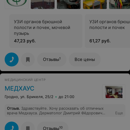
УЗИ органов брюшной
УЗИ органов брюш
полости и почек, мочевой
полости и почек
пузырь
47,23 руб.
61,27 руб.
1
Отзывы
Все цены
МЕДИЦИНСКИЙ ЦЕНТР
МЕДХАУС
Гродно, ул. Брикеля, 25/2
до 21:00
Отзыв
.
Здравствуйте. Хочу рассказать об отличных
врача Медхауса. Дерматолог Дмитрий Фёдорович
Еще
Хворик, объяснит просто из-за чего болезнь и вылечит.
И гинеколог, лучший в городе, внимательная,
компетентная Наталья Валерьевна Хворик. Спасибо
10
Отзывы