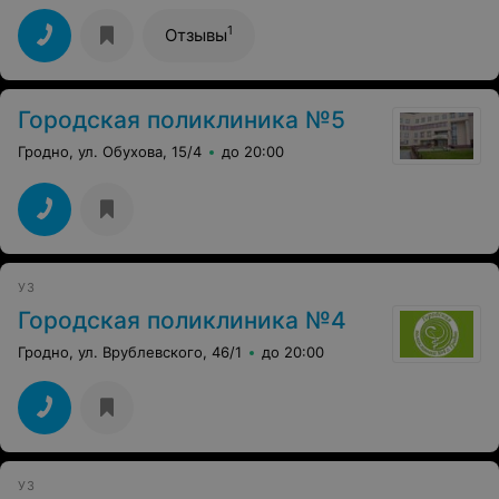
обязанностей. Отдельно заведующему отделение
Гаспер А.Г. за оказание квалифицированной помощи.
1
Отзывы
Желаю вам удачи в профессии и легких пациентов.
Городская поликлиника №5
Гродно, ул. Обухова, 15/4
до 20:00
УЗ
Городская поликлиника №4
Гродно, ул. Врублевского, 46/1
до 20:00
УЗ