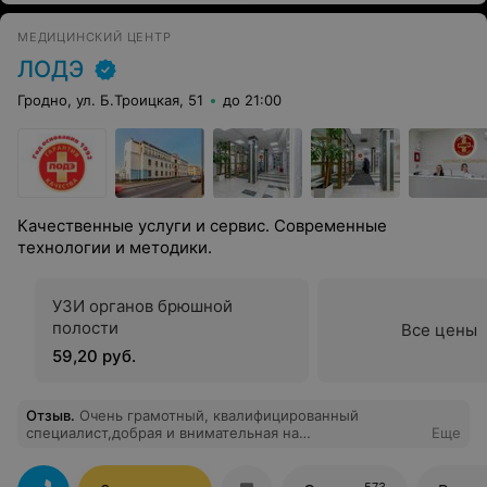
МЕДИЦИНСКИЙ ЦЕНТР
ЛОДЭ
Гродно, ул. Б.Троицкая, 51
до 21:00
Качественные услуги и сервис. Современные
технологии и методики.
УЗИ органов брюшной
полости
Все цены
59,20 руб.
Отзыв
.
Очень грамотный, квалифицированный
специалист,добрая и внимательная на
Еще
приеме,профессионал в своем деле,знает как
поставить человека на ноги без скальпеля,огромное
вам спасибо
573