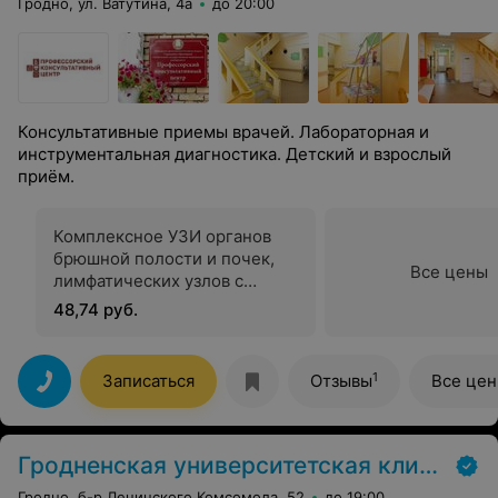
Гродно, ул. Ватутина, 4а
до 20:00
Консультативные приемы врачей. Лабораторная и
инструментальная диагностика. Детский и взрослый
приём.
Комплексное УЗИ органов
брюшной полости и почек,
Все цены
лимфатических узлов с
дуплексным сканированием
48,74 руб.
сосудов органов брюшной
полости и забрюшинного
пространства
1
Записаться
Отзывы
Все це
Гродненская университетская клиника
Гродно, б-р Ленинского Комсомола, 52
до 19:00