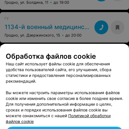
Гродно, ул. Болдина, 11
до 19:00
ГУ
1134-й военный медицинский центр
Гродно, ул. Дзержинского, 15
до 20:00
УЗ
Обработка файлов cookie
Областная инфекционная больница
Наш сайт использует файлы cookie для обеспечения
Гродно, бул. Ленинского Комсомола, 57
удобства пользователей сайта, его улучшения, сбора
до 20:00
статистики и предоставления персонализированных
рекомендаций.
Показать последние 4
Вы можете настроить параметры использования файлов
cookie или изменить свое согласие в более позднее время.
Для получения дополнительной информации о целях,
1
2
сроках и порядке использования файлов cookie вы
можете ознакомиться с нашей
Политикой обработки
файлов cookie