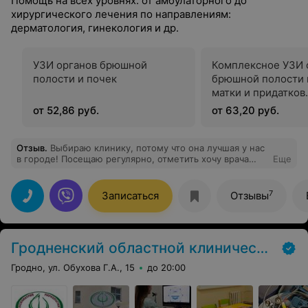
Помощь на всех уровнях: от амбулаторного до
хирургического лечения по направлениям:
дерматология, гинекология и др.
УЗИ органов брюшной
Комплексное УЗИ 
полости и почек
брюшной полости 
матки и придатков
(трансабдоминаль
от 52,86 руб.
от 63,20 руб.
трансвагинально)
Отзыв
.
Выбираю клинику, потому что она лучшая у нас
в городе! Посещаю регулярно, отметить хочу врача
Еще
гинеколога Лизун Екатерину Сергеевну. Очень
хороший врач, рекомендую!
7
Записаться
Отзывы
Гродненский областной клинический центр «Психиатрия-наркология»
Гродно, ул. Обухова Г.А., 15
до 20:00