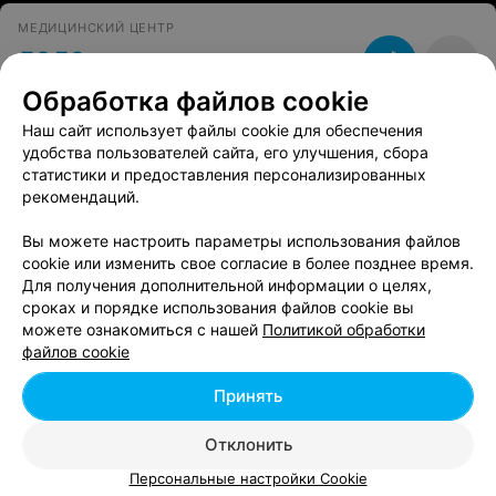
МЕДИЦИНСКИЙ ЦЕНТР
ЛОДЭ
Гродно, ул. Большая Троицкая, 51
до 21:00
Обработка файлов cookie
Наш сайт использует файлы cookie для обеспечения
удобства пользователей сайта, его улучшения, сбора
статистики и предоставления персонализированных
Вам будет интересно
рекомендаций.
Вы можете настроить параметры использования файлов
Урология в Гродно
cookie или изменить свое согласие в более позднее время.
Для получения дополнительной информации о целях,
сроках и порядке использования файлов cookie вы
Аллергология в Гродно
можете ознакомиться с нашей
Политикой обработки
файлов cookie
Оториноларингология в Гродно
Принять
Отклонить
Персональные настройки Cookie