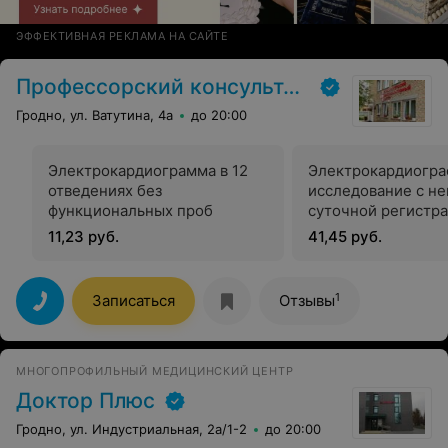
ЭФФЕКТИВНАЯ РЕКЛАМА НА САЙТЕ
Профессорский консультативный центр г. Гродно
Гродно, ул. Ватутина, 4а
до 20:00
Электрокардиограмма в 12
Электрокардиогра
отведениях без
исследование с н
функциональных проб
суточной регистр
электрокардиогра
11,23 руб.
41,45 руб.
период свободной
активности пацие
1
Записаться
Отзывы
МНОГОПРОФИЛЬНЫЙ МЕДИЦИНСКИЙ ЦЕНТР
Доктор Плюс
Гродно, ул. Индустриальная, 2а/1-2
до 20:00