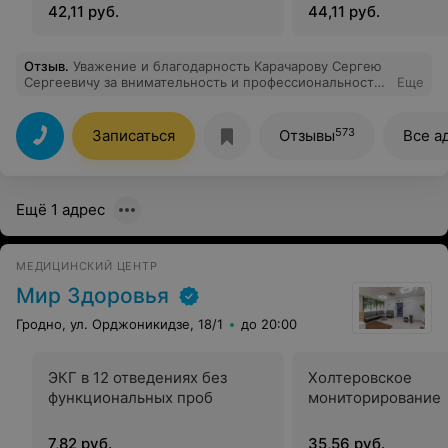
42,11 руб.
44,11 руб.
Отзыв
.
Уважение и благодарность Карачарову Сергею
Сергеевичу за внимательность и профессиональность.
Еще
Мастер своего дела. Оториноларинголог и просто
доктор.
573
Записаться
Отзывы
Все а
Ещё 1 адрес
МЕДИЦИНСКИЙ ЦЕНТР
Мир Здоровья
Гродно, ул. Орджоникидзе, 18/1
до 20:00
ЭКГ в 12 отведениях без
Холтеровское
функциональных проб
мониторирование
7,82 руб.
35,56 руб.