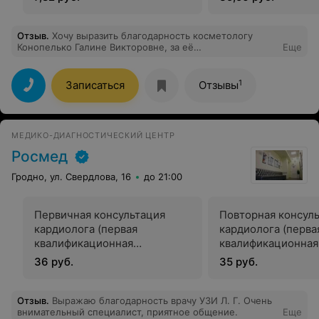
Отзыв
.
Хочу выразить благодарность косметологу
Конопелько Галине Викторовне, за её
Еще
профессионализм и внимательнее отношение.
1
Записаться
Отзывы
МЕДИКО-ДИАГНОСТИЧЕСКИЙ ЦЕНТР
Росмед
Гродно, ул. Свердлова, 16
до 21:00
Первичная консультация
Повторная консул
кардиолога (первая
кардиолога (перва
квалификационная
квалификационная
категория)
категория)
36 руб.
35 руб.
Отзыв
.
Выражаю благодарность врачу УЗИ Л. Г. Очень
внимательный специалист, приятное общение.
Еще