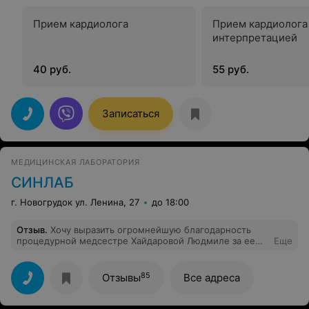
Прием кардиолога
Прием кардиолога 
интерпретацией
40 руб.
55 руб.
Записаться
МЕДИЦИНСКАЯ ЛАБОРАТОРИЯ
СИНЛАБ
г. Новогрудок ул. Ленина, 27
до 18:00
Отзыв
.
Хочу выразить огромнейшую благодарность
процедурной медсестре Хайдаровой Людмиле за ее
Еще
профессионализм,уважительное и внимательное
отношение ко мне и к моему ребенку. Спасибо
огромное этому человеку. Побольше бы таких людей в
85
Отзывы
Все адреса
медицине.